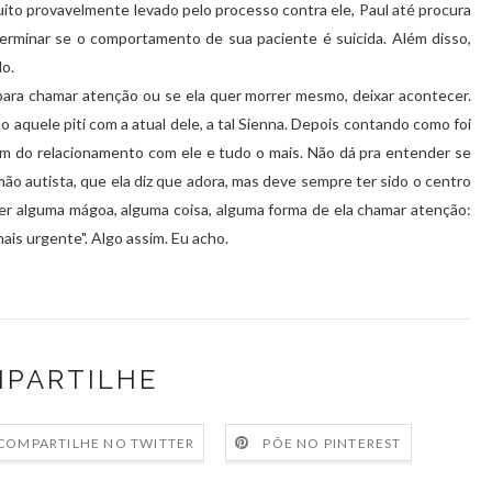
 Muito provavelmente levado pelo processo contra ele, Paul até procura
erminar se o comportamento de sua paciente é suicida. Além disso,
do.
 para chamar atenção ou se ela quer morrer mesmo, deixar acontecer.
aquele piti com a atual dele, a tal Sienna. Depois contando como foi
im do relacionamento com ele e tudo o mais. Não dá pra entender se
irmão autista, que ela diz que adora, mas deve sempre ter sido o centro
ter alguma mágoa, alguma coisa, alguma forma de ela chamar atenção:
is urgente". Algo assim. Eu acho.
PARTILHE
COMPARTILHE NO TWITTER
PÕE NO PINTEREST