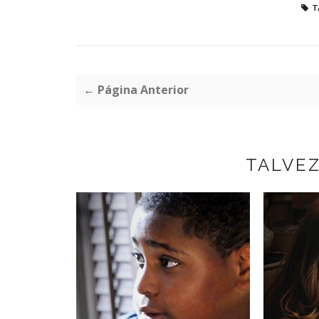
T
← Página Anterior
TALVE