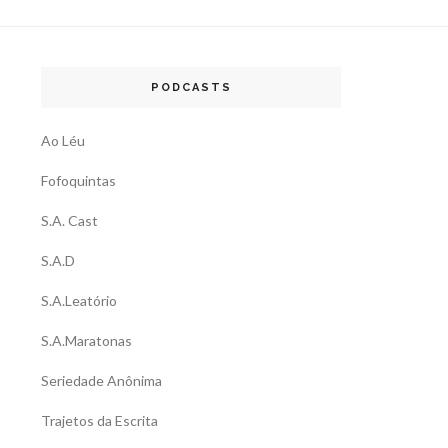
PODCASTS
Ao Léu
Fofoquintas
S.A. Cast
S.A.D
S.A.Leatório
S.A.Maratonas
Seriedade Anônima
Trajetos da Escrita