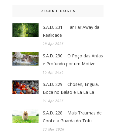
RECENT POSTS
S.A.D. 231 | Far Far Away da
Realidade
29 Apr 2026
S.A.D. 230 | O Poço das Antas
é Profundo por um Motivo
15 Apr 2026
S.A.D. 229 | Chosen, Enguia,
Boca no Balão e La La La
01 Apr 2026
S.A.D. 228 | Mais Traumas de
Cool e a Guarda do Tofu
23 Mar 2026