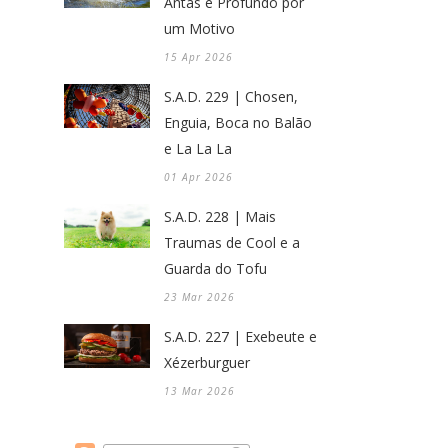
Antas é Profundo por
um Motivo
15 Apr 2026
S.A.D. 229 | Chosen,
Enguia, Boca no Balão
e La La La
01 Apr 2026
S.A.D. 228 | Mais
Traumas de Cool e a
Guarda do Tofu
23 Mar 2026
S.A.D. 227 | Exebeute e
Xézerburguer
13 Mar 2026