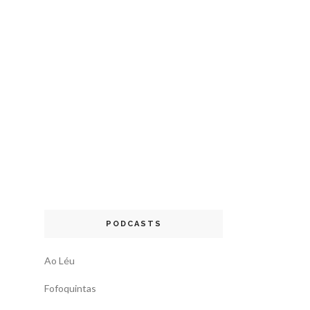
PODCASTS
Ao Léu
Fofoquintas