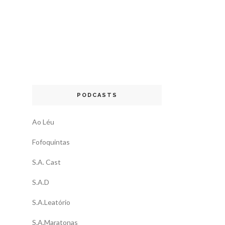
PODCASTS
Ao Léu
Fofoquintas
S.A. Cast
S.A.D
S.A.Leatório
S.A.Maratonas