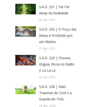
S.A.D. 231 | Far Far
Away da Realidade
29 Apr 2026
S.A.D. 230 | O Poço das
Antas é Profundo por
um Motivo
15 Apr 2026
S.A.D. 229 | Chosen,
Enguia, Boca no Balão
e La La La
01 Apr 2026
S.A.D. 228 | Mais
Traumas de Cool e a
Guarda do Tofu
23 Mar 2026