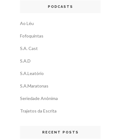
PODCASTS
Ao Léu
Fofoquintas
S.A. Cast
S.A.D
S.A.Leatório
S.A.Maratonas
Seriedade Anônima
Trajetos da Escrita
RECENT POSTS