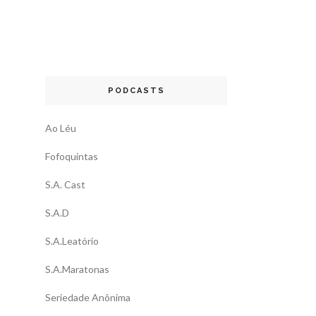
PODCASTS
Ao Léu
Fofoquintas
S.A. Cast
S.A.D
S.A.Leatório
S.A.Maratonas
Seriedade Anônima