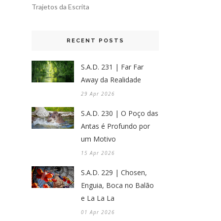
Trajetos da Escrita
RECENT POSTS
S.A.D. 231 | Far Far
Away da Realidade
29 Apr 2026
S.A.D. 230 | O Poço das
Antas é Profundo por
um Motivo
15 Apr 2026
S.A.D. 229 | Chosen,
Enguia, Boca no Balão
e La La La
01 Apr 2026