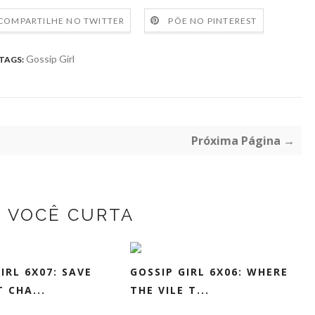
COMPARTILHE NO TWITTER
PÕE NO PINTEREST
Gossip Girl
TAGS:
Próxima Página →
Z VOCÊ CURTA
IRL 6X07: SAVE
GOSSIP GIRL 6X06: WHERE
 CHA...
THE VILE T...