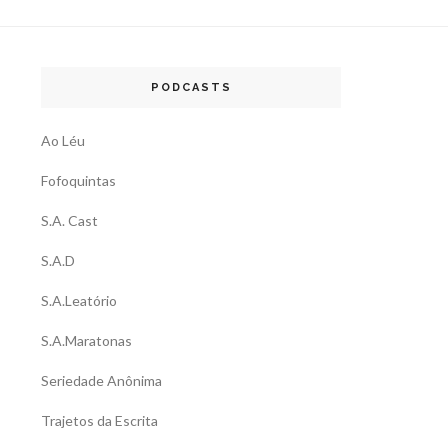
PODCASTS
Ao Léu
Fofoquintas
S.A. Cast
S.A.D
S.A.Leatório
S.A.Maratonas
Seriedade Anônima
Trajetos da Escrita