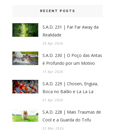
RECENT POSTS
S.A.D. 231 | Far Far Away da
Realidade
29 Apr 2026
S.A.D. 230 | O Poço das Antas
é Profundo por um Motivo
15 Apr 2026
S.A.D. 229 | Chosen, Enguia,
Boca no Balão e La La La
01 Apr 2026
S.A.D. 228 | Mais Traumas de
Cool e a Guarda do Tofu
23 Mar 2026