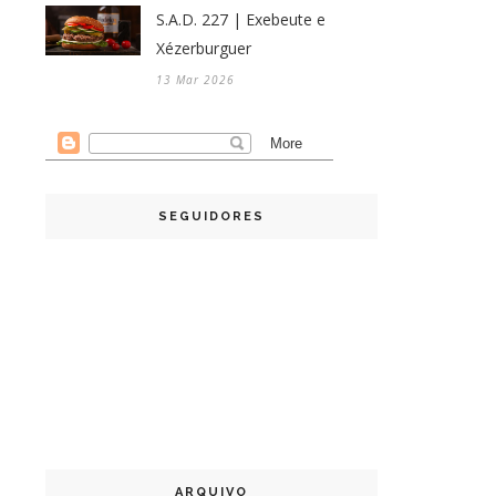
S.A.D. 227 | Exebeute e
Xézerburguer
13 Mar 2026
SEGUIDORES
ARQUIVO