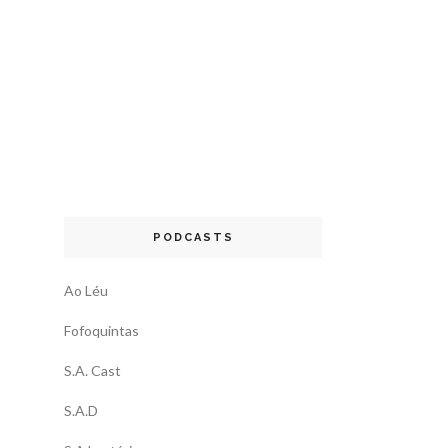
PODCASTS
Ao Léu
Fofoquintas
S.A. Cast
S.A.D