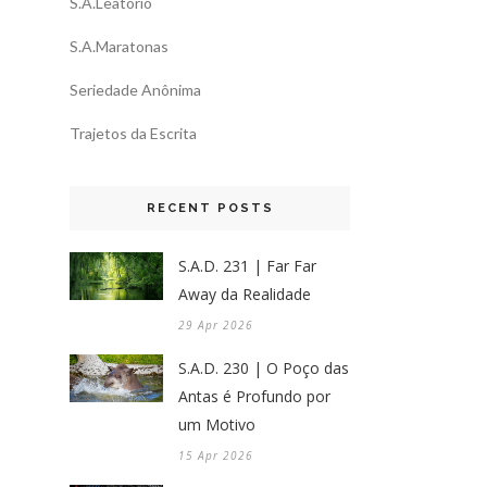
S.A.Leatório
S.A.Maratonas
Seriedade Anônima
Trajetos da Escrita
RECENT POSTS
S.A.D. 231 | Far Far
Away da Realidade
29 Apr 2026
S.A.D. 230 | O Poço das
Antas é Profundo por
um Motivo
15 Apr 2026