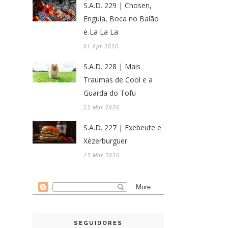
S.A.D. 229 | Chosen,
Enguia, Boca no Balão
e La La La
01 Apr 2026
S.A.D. 228 | Mais
Traumas de Cool e a
Guarda do Tofu
23 Mar 2026
S.A.D. 227 | Exebeute e
Xézerburguer
13 Mar 2026
SEGUIDORES