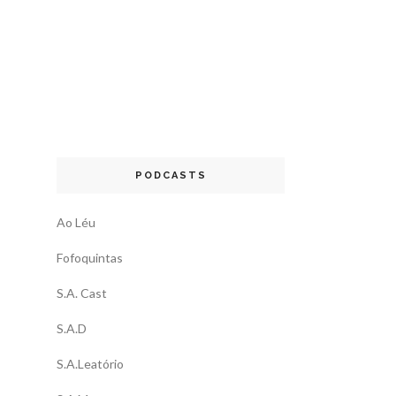
PODCASTS
Ao Léu
Fofoquintas
S.A. Cast
S.A.D
S.A.Leatório