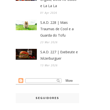
e La La La
01 Apr 2026
S.A.D. 228 | Mais
Traumas de Cool e a
Guarda do Tofu
23 Mar 2026
S.A.D. 227 | Exebeute e
Xézerburguer
13 Mar 2026
SEGUIDORES