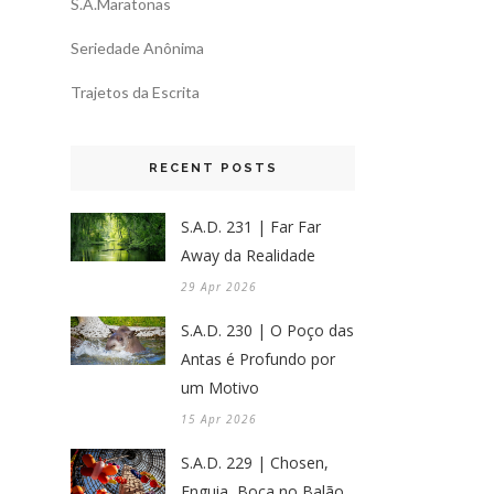
S.A.Maratonas
Seriedade Anônima
Trajetos da Escrita
RECENT POSTS
S.A.D. 231 | Far Far
Away da Realidade
29 Apr 2026
S.A.D. 230 | O Poço das
Antas é Profundo por
um Motivo
15 Apr 2026
S.A.D. 229 | Chosen,
Enguia, Boca no Balão