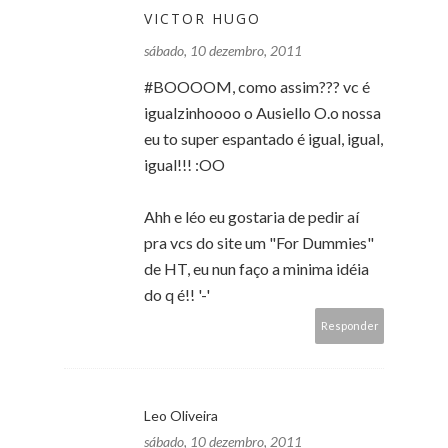
VICTOR HUGO
sábado, 10 dezembro, 2011
#BOOOOM, como assim??? vc é
igualzinhoooo o Ausiello O.o nossa
eu to super espantado é igual, igual,
igual!!! :OO
Ahh e léo eu gostaria de pedir aí
pra vcs do site um "For Dummies"
de HT, eu nun faço a minima idéia
do q é!! '-'
Responder
Leo Oliveira
sábado, 10 dezembro, 2011