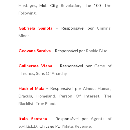
Hostages
, Mob City,
Revolution
, The 100,
The
Following
.
Gabriela Spinola
– Responsável por
Criminal
Minds
.
Geovana Saraiva
–
Responsável por
Rookie Blue
.
Guilherme Viana
– Responsável por
Game of
Thrones
,
Sons Of Anarchy
.
Hadriel Maia
– Responsável por
Almost Human
,
Dracula
,
Homeland
,
Person Of Interest
,
The
Blacklist
,
True Blood
.
Ítalo Santana
– Responsável por
Agents of
S.H.I.E.L.D.
, Chicago PD,
Nikita
,
Revenge
.