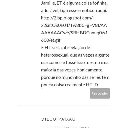
Jamille, ET é alguma coisa fofinha,
adorável, tipo esse emoticon aqui:
http://2.bp.blogspot.com/-
x2sntOx0E04/Tw8b0FgFV8I/AA
AAAAAACwY/SRHBDCuouq0/s1
600/et.gif
E HT seria abreviação de
heterossexual, que às vezes a gente
usa como se fosse isso mesmo e na
maioria das vezes ironicamente,
porque no mundinho das séries tem
pouca coisa realmente HT :D
Responder
DIEGO PAIXÃO