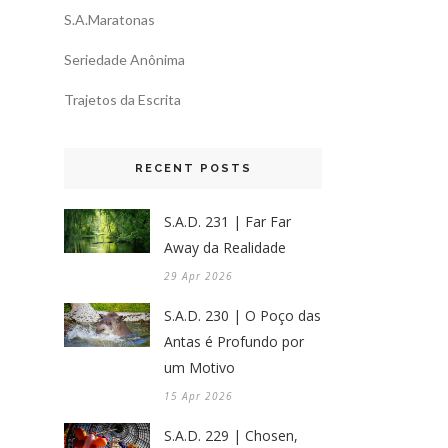
S.A.Maratonas
Seriedade Anônima
Trajetos da Escrita
RECENT POSTS
S.A.D. 231 | Far Far
Away da Realidade
29 Apr 2026
S.A.D. 230 | O Poço das
Antas é Profundo por
um Motivo
15 Apr 2026
S.A.D. 229 | Chosen,