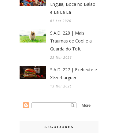
Enguia, Boca no Balão
e La La La
01 Apr 2026
S.A.D. 228 | Mais
Traumas de Cool e a
Guarda do Tofu
23 Mar 2026
S.A.D. 227 | Exebeute e
Xézerburguer
13 Mar 2026
SEGUIDORES