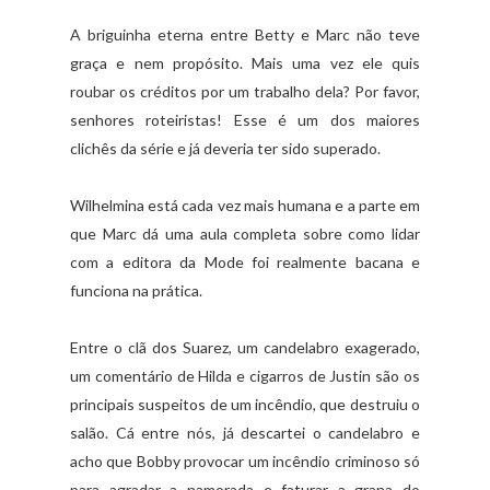
A briguinha eterna entre Betty e Marc não teve
graça e nem propósito. Mais uma vez ele quis
roubar os créditos por um trabalho dela? Por favor,
senhores roteiristas! Esse é um dos maiores
clichês da série e já deveria ter sido superado.
Wilhelmina está cada vez mais humana e a parte em
que Marc dá uma aula completa sobre como lidar
com a editora da Mode foi realmente bacana e
funciona na prática.
Entre o clã dos Suarez, um candelabro exagerado,
um comentário de Hilda e cigarros de Justin são os
principais suspeitos de um incêndio, que destruiu o
salão. Cá entre nós, já descartei o candelabro e
acho que Bobby provocar um incêndio criminoso só
para agradar a namorada e faturar a grana do