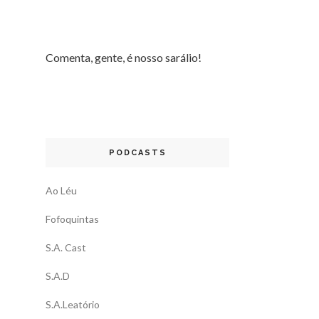
Comenta, gente, é nosso sarálio!
PODCASTS
Ao Léu
Fofoquintas
S.A. Cast
S.A.D
S.A.Leatório