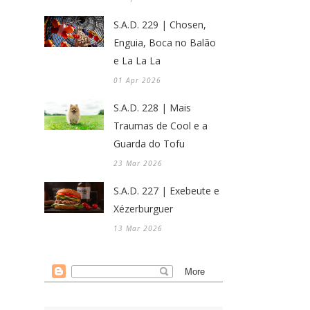
S.A.D. 229 | Chosen,
Enguia, Boca no Balão
e La La La
01 Apr 2026
S.A.D. 228 | Mais
Traumas de Cool e a
Guarda do Tofu
23 Mar 2026
S.A.D. 227 | Exebeute e
Xézerburguer
13 Mar 2026