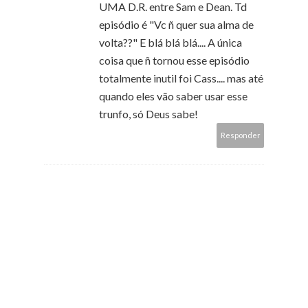
UMA D.R. entre Sam e Dean. Td
episódio é "Vc ñ quer sua alma de
volta??" E blá blá blá.... A única
coisa que ñ tornou esse episódio
totalmente inutil foi Cass.... mas até
quando eles vão saber usar esse
trunfo, só Deus sabe!
Responder