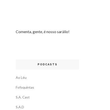
Comenta, gente, é nosso sarálio!
PODCASTS
Ao Léu
Fofoquintas
S.A. Cast
S.A.D