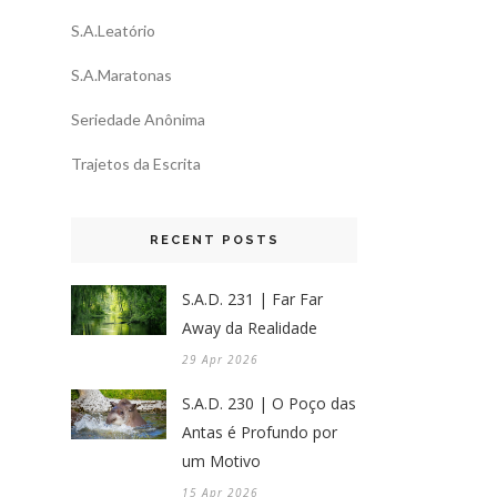
S.A.Leatório
S.A.Maratonas
Seriedade Anônima
Trajetos da Escrita
RECENT POSTS
S.A.D. 231 | Far Far
Away da Realidade
29 Apr 2026
S.A.D. 230 | O Poço das
Antas é Profundo por
um Motivo
15 Apr 2026