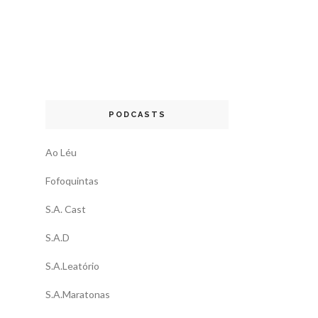
PODCASTS
Ao Léu
Fofoquintas
S.A. Cast
S.A.D
S.A.Leatório
S.A.Maratonas