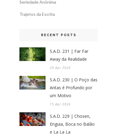
Seriedade Anônima
Trajetos da Escrita
RECENT POSTS
S.A.D. 231 | Far Far
Away da Realidade
29 Apr 2026
S.A.D. 230 | O Poço das
Antas é Profundo por
um Motivo
15 Apr 2026
S.A.D. 229 | Chosen,
Enguia, Boca no Balão
e La La La