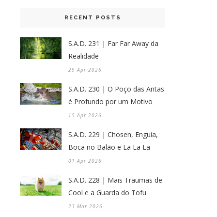
RECENT POSTS
S.A.D. 231 | Far Far Away da
Realidade
29 Apr 2026
S.A.D. 230 | O Poço das Antas
é Profundo por um Motivo
15 Apr 2026
S.A.D. 229 | Chosen, Enguia,
Boca no Balão e La La La
01 Apr 2026
S.A.D. 228 | Mais Traumas de
Cool e a Guarda do Tofu
23 Mar 2026