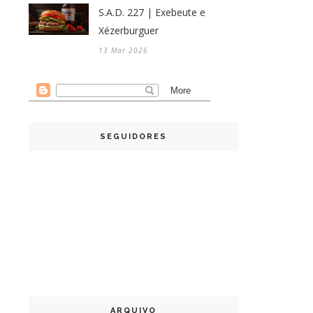
S.A.D. 227 | Exebeute e
Xézerburguer
13 Mar 2026
SEGUIDORES
ARQUIVO