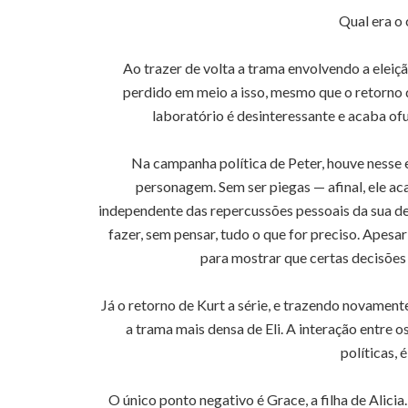
Qual era o
Ao trazer de volta a trama envolvendo a eleição
perdido em meio a isso, mesmo que o retorno de
laboratório é desinteressante e acaba o
Na campanha política de Peter, houve nesse 
personagem. Sem ser piegas — afinal, ele a
independente das repercussões pessoais da sua dec
fazer, sem pensar, tudo o que for preciso. Apesa
para mostrar que certas decisões
Já o retorno de Kurt a série, e trazendo novamen
a trama mais densa de Eli. A interação entre 
políticas, 
O único ponto negativo é Grace, a filha de Alici