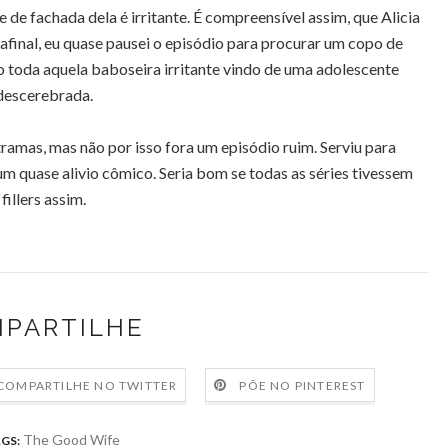
 de fachada dela é irritante. É compreensível assim, que Alicia
a afinal, eu quase pausei o episódio para procurar um copo de
o toda aquela baboseira irritante vindo de uma adolescente
descerebrada.
ramas, mas não por isso fora um episódio ruim. Serviu para
quase alivio cômico. Seria bom se todas as séries tivessem
fillers assim.
PARTILHE
COMPARTILHE NO TWITTER
PÕE NO PINTEREST
The Good Wife
GS: