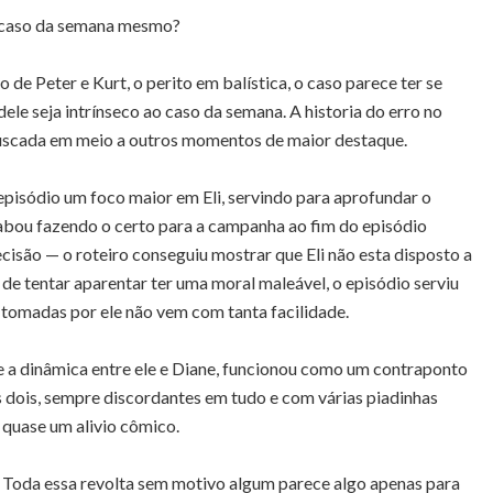
 caso da semana mesmo?
 de Peter e Kurt, o perito em balística, o caso parece ter se
le seja intrínseco ao caso da semana. A historia do erro no
fuscada em meio a outros momentos de maior destaque.
episódio um foco maior em Eli, servindo para aprofundar o
cabou fazendo o certo para a campanha ao fim do episódio
isão — o roteiro conseguiu mostrar que Eli não esta disposto a
r de tentar aparentar ter uma moral maleável, o episódio serviu
 tomadas por ele não vem com tanta facilidade.
te a dinâmica entre ele e Diane, funcionou como um contraponto
os dois, sempre discordantes em tudo e com várias piadinhas
é quase um alivio cômico.
a. Toda essa revolta sem motivo algum parece algo apenas para