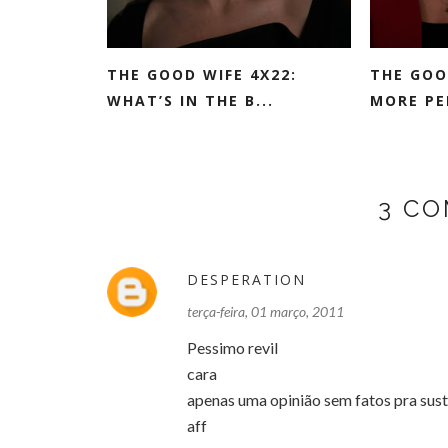
THE GOOD WIFE 4X22:
THE GOO
WHAT’S IN THE B...
MORE PER
3 CO
DESPERATION
terça-feira, 01 março, 2011
Pessimo revil
cara
apenas uma opinião sem fatos pra suste
aff