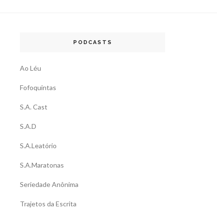
PODCASTS
Ao Léu
Fofoquintas
S.A. Cast
S.A.D
S.A.Leatório
S.A.Maratonas
Seriedade Anônima
Trajetos da Escrita