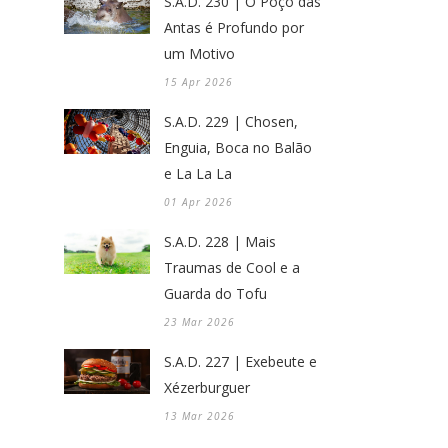
S.A.D. 230 | O Poço das
Antas é Profundo por
um Motivo
15 Apr 2026
S.A.D. 229 | Chosen,
Enguia, Boca no Balão
e La La La
01 Apr 2026
S.A.D. 228 | Mais
Traumas de Cool e a
Guarda do Tofu
23 Mar 2026
S.A.D. 227 | Exebeute e
Xézerburguer
13 Mar 2026