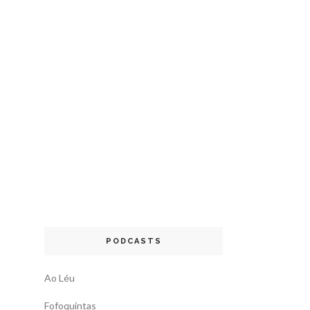
PODCASTS
Ao Léu
Fofoquintas