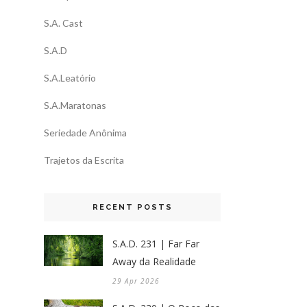
S.A. Cast
S.A.D
S.A.Leatório
S.A.Maratonas
Seriedade Anônima
Trajetos da Escrita
RECENT POSTS
S.A.D. 231 | Far Far
Away da Realidade
29 Apr 2026