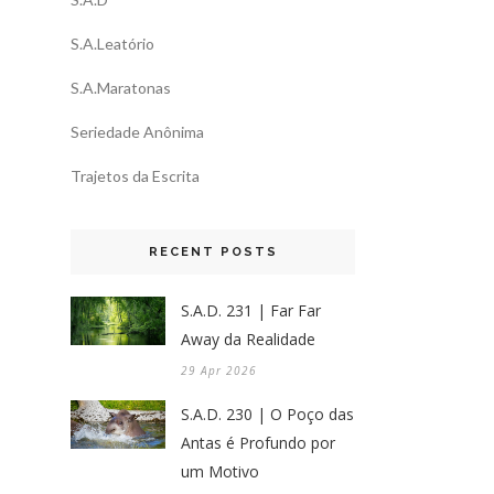
S.A.Leatório
S.A.Maratonas
Seriedade Anônima
Trajetos da Escrita
RECENT POSTS
S.A.D. 231 | Far Far
Away da Realidade
29 Apr 2026
S.A.D. 230 | O Poço das
Antas é Profundo por
um Motivo