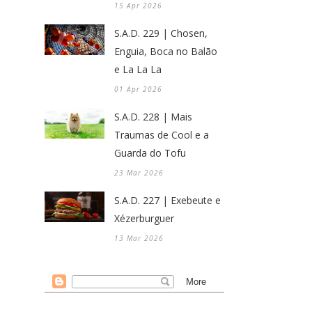
15 Apr 2026
S.A.D. 229 | Chosen,
Enguia, Boca no Balão
e La La La
01 Apr 2026
S.A.D. 228 | Mais
Traumas de Cool e a
Guarda do Tofu
23 Mar 2026
S.A.D. 227 | Exebeute e
Xézerburguer
13 Mar 2026