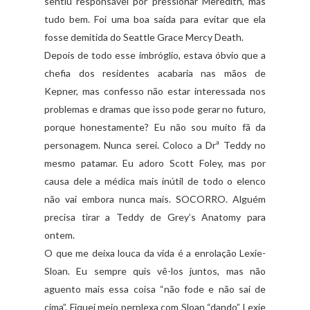
sentiu responsável por pressionar Meredith, mas
tudo bem. Foi uma boa saída para evitar que ela
fosse demitida do Seattle Grace Mercy Death.
Depois de todo esse imbróglio, estava óbvio que a
chefia dos residentes acabaria nas mãos de
Kepner, mas confesso não estar interessada nos
problemas e dramas que isso pode gerar no futuro,
porque honestamente? Eu não sou muito fã da
personagem. Nunca serei. Coloco a Drª Teddy no
mesmo patamar. Eu adoro Scott Foley, mas por
causa dele a médica mais inútil de todo o elenco
não vai embora nunca mais. SOCORRO. Alguém
precisa tirar a Teddy de Grey’s Anatomy para
ontem.
O que me deixa louca da vida é a enrolação Lexie-
Sloan. Eu sempre quis vê-los juntos, mas não
aguento mais essa coisa “não fode e não sai de
cima”. Fiquei meio perplexa com Sloan “dando” Lexie