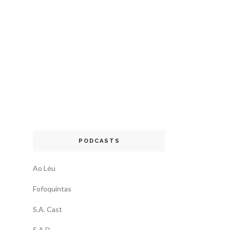
PODCASTS
Ao Léu
Fofoquintas
S.A. Cast
S.A.D