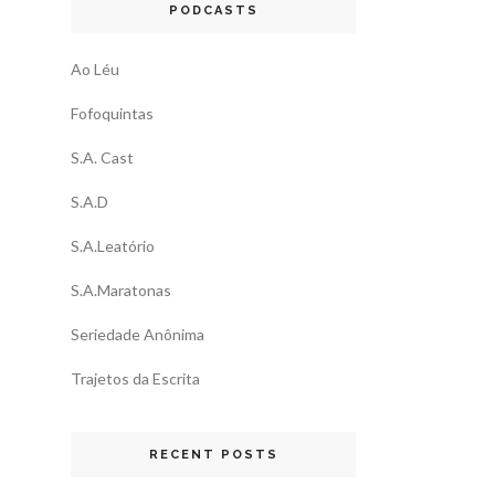
PODCASTS
Ao Léu
Fofoquintas
S.A. Cast
S.A.D
S.A.Leatório
S.A.Maratonas
Seriedade Anônima
Trajetos da Escrita
RECENT POSTS