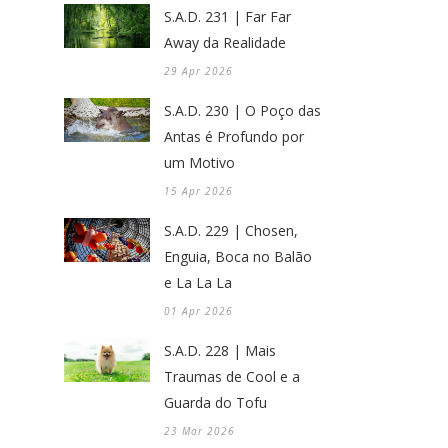
S.A.D. 231 | Far Far
Away da Realidade
29 Apr 2026
S.A.D. 230 | O Poço das
Antas é Profundo por
um Motivo
15 Apr 2026
S.A.D. 229 | Chosen,
Enguia, Boca no Balão
e La La La
01 Apr 2026
S.A.D. 228 | Mais
Traumas de Cool e a
Guarda do Tofu
23 Mar 2026