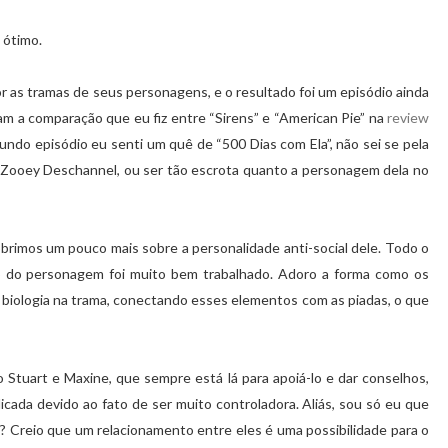
 ótimo.
 as tramas de seus personagens, e o resultado foi um episódio ainda
çam a comparação que eu fiz entre “Sirens” e “American Pie” na
review
undo episódio eu senti um quê de “500 Dias com Ela”, não sei se pela
 Zooey Deschannel, ou ser tão escrota quanto a personagem dela no
obrimos um pouco mais sobre a personalidade anti-social dele. Todo o
o do personagem foi muito bem trabalhado. Adoro a forma como os
e biologia na trama, conectando esses elementos com as piadas, o que
 Stuart e Maxine, que sempre está lá para apoiá-lo e dar conselhos,
ada devido ao fato de ser muito controladora. Aliás, sou só eu que
? Creio que um relacionamento entre eles é uma possibilidade para o