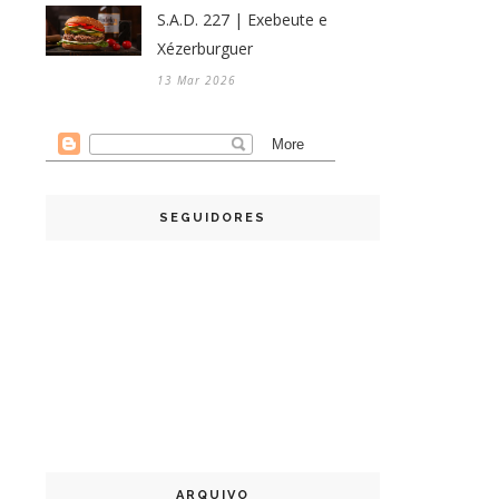
S.A.D. 227 | Exebeute e
Xézerburguer
13 Mar 2026
SEGUIDORES
ARQUIVO