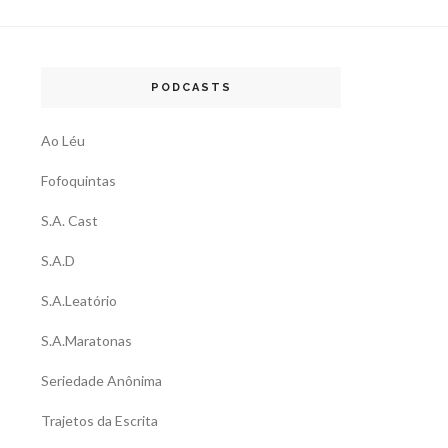
PODCASTS
Ao Léu
Fofoquintas
S.A. Cast
S.A.D
S.A.Leatório
S.A.Maratonas
Seriedade Anônima
Trajetos da Escrita