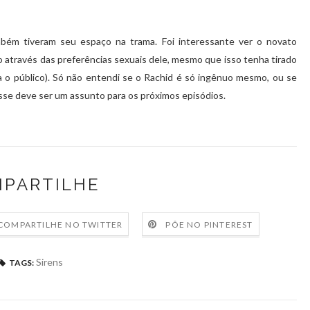
ém tiveram seu espaço na trama. Foi interessante ver o novato
 através das preferências sexuais dele, mesmo que isso tenha tirado
a o público). Só não entendi se o Rachid é só ingênuo mesmo, ou se
sse deve ser um assunto para os próximos episódios.
PARTILHE
COMPARTILHE NO TWITTER
PÕE NO PINTEREST
Sirens
TAGS: