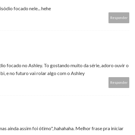
sódio focado nele... hehe
Responder
dio focado no Ashley. To gostando muito da série, adoro ouvir o
bi, e no futuro vai rolar algo com o Ashley
Responder
s ainda assim foi ótimo", hahahaha. Melhor frase pra iniciar