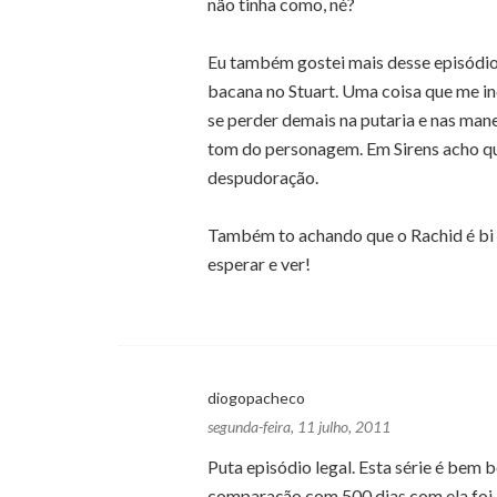
não tinha como, né?
Eu também gostei mais desse episódi
bacana no Stuart. Uma coisa que me 
se perder demais na putaria e nas man
tom do personagem. Em Sirens acho qu
despudoração.
Também to achando que o Rachid é bi e 
esperar e ver!
diogopacheco
segunda-feira, 11 julho, 2011
Puta episódio legal. Esta série é bem 
comparação com 500 dias com ela foi b