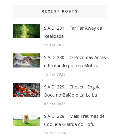
RECENT POSTS
S.A.D. 231 | Far Far Away da
Realidade
29 Apr 2026
S.A.D. 230 | O Poço das Antas
é Profundo por um Motivo
15 Apr 2026
S.A.D. 229 | Chosen, Enguia,
Boca no Balão e La La La
01 Apr 2026
S.A.D. 228 | Mais Traumas de
Cool e a Guarda do Tofu
23 Mar 2026