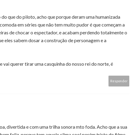
o do que do piloto, acho que porque deram uma humanizada
incomoda em séries que não tem muito pudor é que começam a
eiras de chocar o espectador, e acabam perdendo totalmente o
e eles sabem dosar a construção de personagem e a
vai querer tirar uma casquinha do nosso rei do norte, é
Responder
boa, divertida e com uma trilha sonora mto foda. Acho que a sua
em feliz, porque tem aquele clima cool porém triste do filme.