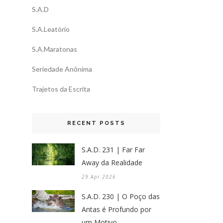
S.A.D
S.A.Leatório
S.A.Maratonas
Seriedade Anônima
Trajetos da Escrita
RECENT POSTS
S.A.D. 231 | Far Far
Away da Realidade
29 Apr 2026
S.A.D. 230 | O Poço das
Antas é Profundo por
um Motivo