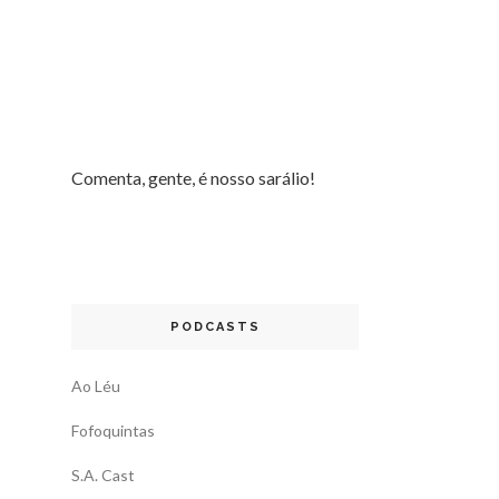
Comenta, gente, é nosso sarálio!
PODCASTS
Ao Léu
Fofoquintas
S.A. Cast