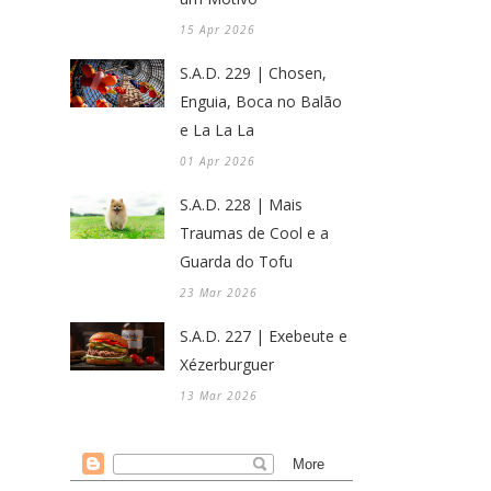
15 Apr 2026
S.A.D. 229 | Chosen,
Enguia, Boca no Balão
e La La La
01 Apr 2026
S.A.D. 228 | Mais
Traumas de Cool e a
Guarda do Tofu
23 Mar 2026
S.A.D. 227 | Exebeute e
Xézerburguer
13 Mar 2026