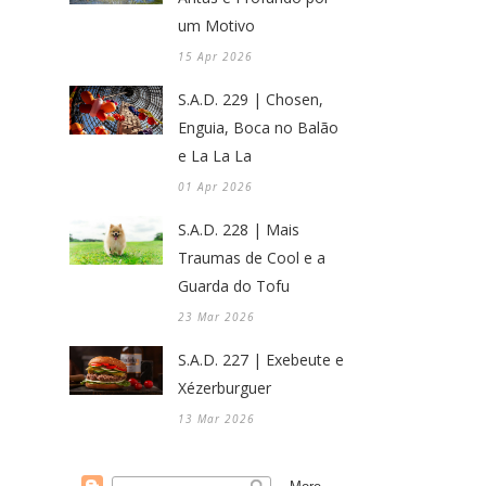
um Motivo
15 Apr 2026
S.A.D. 229 | Chosen,
Enguia, Boca no Balão
e La La La
01 Apr 2026
S.A.D. 228 | Mais
Traumas de Cool e a
Guarda do Tofu
23 Mar 2026
S.A.D. 227 | Exebeute e
Xézerburguer
13 Mar 2026