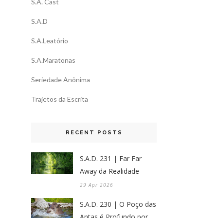
S.A. Cast
S.A.D
S.A.Leatório
S.A.Maratonas
Seriedade Anônima
Trajetos da Escrita
RECENT POSTS
S.A.D. 231 | Far Far
Away da Realidade
29 Apr 2026
S.A.D. 230 | O Poço das
Antas é Profundo por