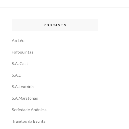
PODCASTS
Ao Léu
Fofoquintas
S.A. Cast
S.A.D
S.A.Leatório
S.A.Maratonas
Seriedade Anônima
Trajetos da Escrita