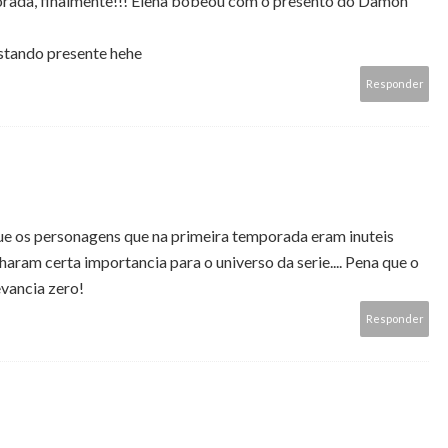
orada, finalmente!!! Elena bobeou com o presento do Damon
estando presente hehe
Responder
ue os personagens que na primeira temporada eram inuteis
nharam certa importancia para o universo da serie.... Pena que o
vancia zero!
Responder