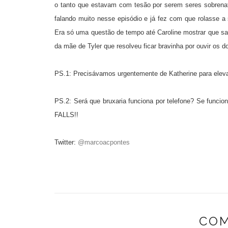
o tanto que estavam com tesão por serem seres sobrenatu
falando muito nesse episódio e já fez com que rolasse a
Era só uma questão de tempo até Caroline mostrar que sabe
da mãe de Tyler que resolveu ficar bravinha por ouvir os d
PS.1: Precisávamos urgentemente de Katherine para elevar
PS.2: Será que bruxaria funciona por telefone? Se funcio
FALLS!!
Twitter:
@marcoacpontes
COM