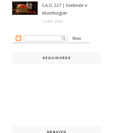
S.A.D. 227 | Exebeute e
Xézerburguer
13 Mar 2026
SEGUIDORES
ARQUIVO