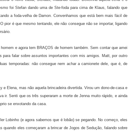
mesmo foi Stefan dando uma de Ste-foda para cima de Klaus, falando que
tando a foda-velha de Damon. Convenhamos que está bem mais fácil de
 O pior é que mesmo tentando, ele não consegue não se importar, ligando
rsário.
irou homem e agora tem BRAÇOS de homem também. Sem contar que amei
para falar sobre assuntos importantes com mis amigos. Matt, por outro
 duas temporadas: não consegue nem achar a camionete dele, que é, de
y e Elena, mas não aquela brincadeira divertida. Virou um dono-de-casa e
a ir. Senti que os três superaram a morte de Jenna muito rápido, e ainda
óprio se enxotando da casa.
yler Lobinho (e agora sabemos que é lobão) se pegando. No começo, eles
mas quando eles começaram a brincar de Jogos de Sedução, falando sobre