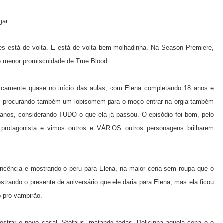
gar.
es está de volta. E está de volta bem molhadinha. Na Season Premiere,
e menor promiscuidade de True Blood.
icamente quase no início das aulas, com Elena completando 18 anos e
s, procurando também um lobisomem para o moço entrar na orgia também
 anos, considerando TUDO o que ela já passou. O episódio foi bom, pelo
 protagonista e vimos outros e VÁRIOS outros personagens brilharem
ncência e mostrando o peru para Elena, na maior cena sem roupa que o
trando o presente de aniversário que ele daria para Elena, mas ela ficou
o pro vampirão.
ostrar o novo casal, Stefaus, matando todas. Delicinha aquela cena e o