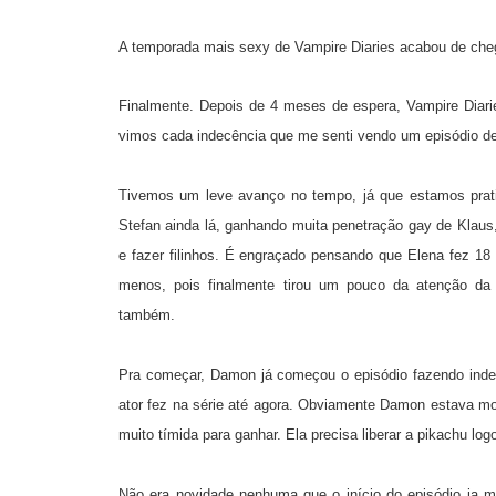
A temporada mais sexy de Vampire Diaries acabou de che
Finalmente. Depois de 4 meses de espera, Vampire Diari
vimos cada indecência que me senti vendo um episódio d
Tivemos um leve avanço no tempo, já que estamos prat
Stefan ainda lá, ganhando muita penetração gay de Klau
e fazer filinhos. É engraçado pensando que Elena fez 18
menos, pois finalmente tirou um pouco da atenção da
também.
Pra começar, Damon já começou o episódio fazendo inde
ator fez na série até agora. Obviamente Damon estava mos
muito tímida para ganhar. Ela precisa liberar a pikachu log
Não era novidade nenhuma que o início do episódio ia m