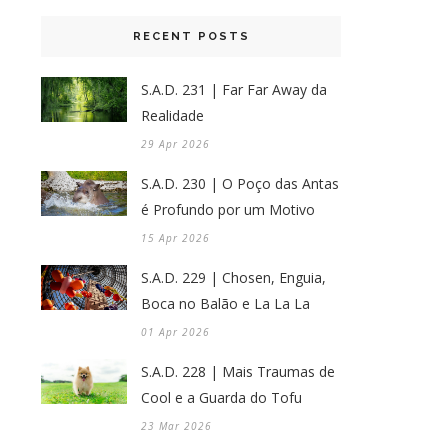
RECENT POSTS
S.A.D. 231 | Far Far Away da
Realidade
29 Apr 2026
S.A.D. 230 | O Poço das Antas
é Profundo por um Motivo
15 Apr 2026
S.A.D. 229 | Chosen, Enguia,
Boca no Balão e La La La
01 Apr 2026
S.A.D. 228 | Mais Traumas de
Cool e a Guarda do Tofu
23 Mar 2026