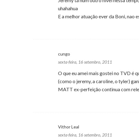
Jeremy ta num outro nivel nessa temp
uhahahua
E a melhor atuação ever da Boni, nao 
cungo
sexta-feira, 16 setembro, 2011
O que eu amei mais gostei no TVD é q
(como o jeremy, a caroline, o tyler) ga
MATT ex-perfeição continua com rele
Vithor Leal
sexta-feira, 16 setembro, 2011