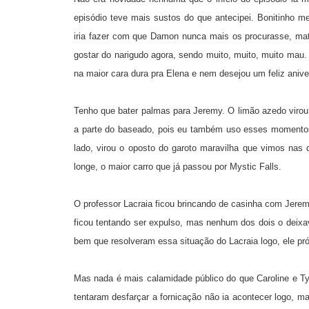
episódio teve mais sustos do que antecipei. Bonitinho 
iria fazer com que Damon nunca mais os procurasse, ma
gostar do narigudo agora, sendo muito, muito, muito mau.
na maior cara dura pra Elena e nem desejou um feliz anive
Tenho que bater palmas para Jeremy. O limão azedo v
a parte do baseado, pois eu também uso esses momentos 
lado, virou o oposto do garoto maravilha que vimos nas
longe, o maior carro que já passou por Mystic Falls.
O professor Lacraia ficou brincando de casinha com Jerem
ficou tentando ser expulso, mas nenhum dos dois o deixav
bem que resolveram essa situação do Lacraia logo, ele pr
Mas nada é mais calamidade público do que Caroline e T
tentaram desfarçar a fornicação não ia acontecer logo, 