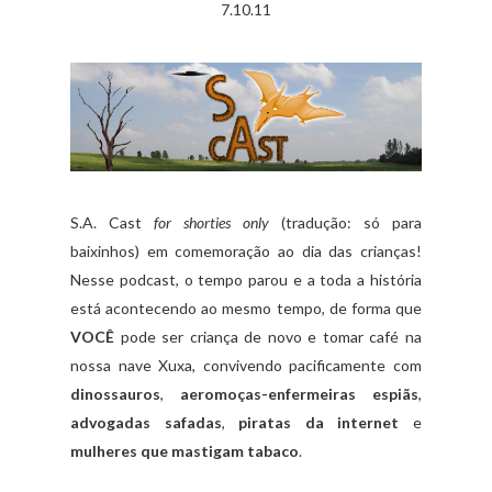
7.10.11
S.A. Cast
for shorties only
(tradução: só para
baixinhos) em comemoração ao dia das crianças!
Nesse podcast, o tempo parou e a toda a história
está acontecendo ao mesmo tempo, de forma que
VOCÊ
pode ser criança de novo e tomar café na
nossa nave Xuxa, convivendo pacificamente com
dinossauros
,
aeromoças-enfermeiras espiãs
,
advogadas safadas
,
piratas da internet
e
mulheres que mastigam tabaco
.