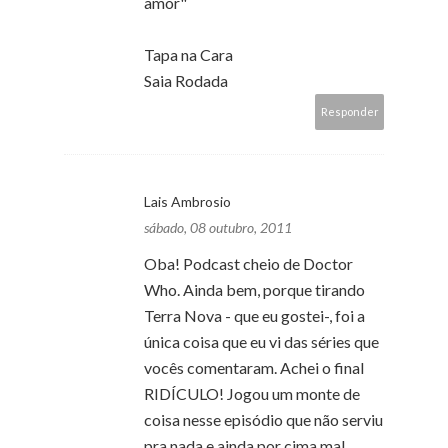
amor"
Tapa na Cara
Saia Rodada
Responder
Lais Ambrosio
sábado, 08 outubro, 2011
Oba! Podcast cheio de Doctor
Who. Ainda bem, porque tirando
Terra Nova - que eu gostei-, foi a
única coisa que eu vi das séries que
vocês comentaram. Achei o final
RIDÍCULO! Jogou um monte de
coisa nesse episódio que não serviu
pra nada e ainda por cima mal