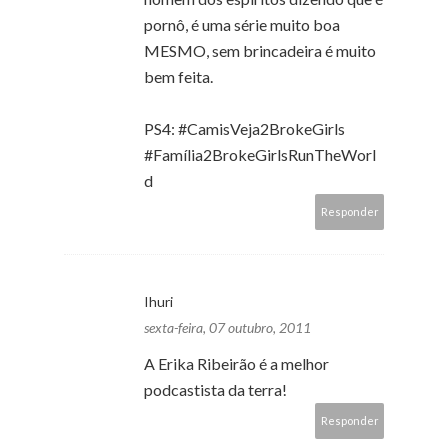
pornô, é uma série muito boa
MESMO, sem brincadeira é muito
bem feita.
PS4: #CamisVeja2BrokeGirls
#Família2BrokeGirlsRunTheWorl
d
Responder
Ihuri
sexta-feira, 07 outubro, 2011
A Erika Ribeirão é a melhor
podcastista da terra!
Responder