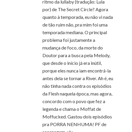
ritmo da lullaby (tradução: Lula
por) de The Secret Circle? Agora
quanto à temporada, eu não vi nada
de tão ruim não, pra mim foi uma
temporada mediana. O principal
problema foi justamente a
mudança de foco, da morte do
Doutor para a busca pela Melody,
que desde o início já era inútil,
porque eles nunca iam encontrá-la
antes dela se tornar a River. Ah é, eu
não tinha nada contra os episódios
da Flesh naquela época, mas agora,
concordo com o povo que fez a
legenda e chama o Moffat de
Moffucked. Gastou dois episódios
pra PORRA NENHUMA! PF de
sacanagem, viu ¬¬