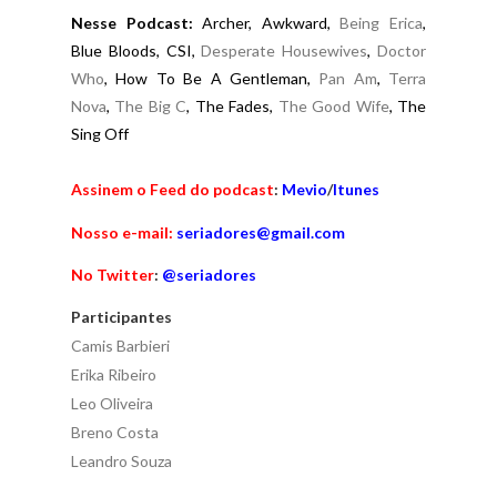
Nesse Podcast:
Archer, Awkward,
Being Erica
,
Blue Bloods, CSI,
Desperate Housewives
,
Doctor
Who
, How To Be A Gentleman,
Pan Am
,
Terra
Nova
,
The Big C
, The Fades,
The Good Wife
, The
Sing Off
Assinem o Feed do podcast
:
Mevio
/
Itunes
Nosso e-mail:
seriadores@gmail.com
No Twitter
:
@seriadores
Participantes
Camis Barbieri
Erika Ribeiro
Leo Oliveira
Breno Costa
Leandro Souza