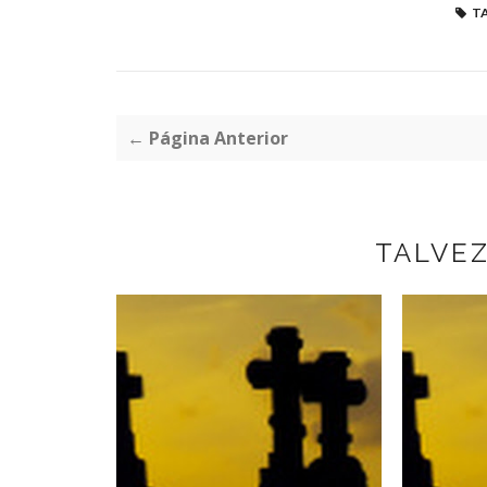
TA
← Página Anterior
TALVE