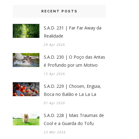
RECENT POSTS
S.A.D. 231 | Far Far Away da
Realidade
29 Apr 2026
S.A.D. 230 | O Poço das Antas
é Profundo por um Motivo
15 Apr 2026
S.A.D. 229 | Chosen, Enguia,
Boca no Balão e La La La
01 Apr 2026
S.A.D. 228 | Mais Traumas de
Cool e a Guarda do Tofu
23 Mar 2026