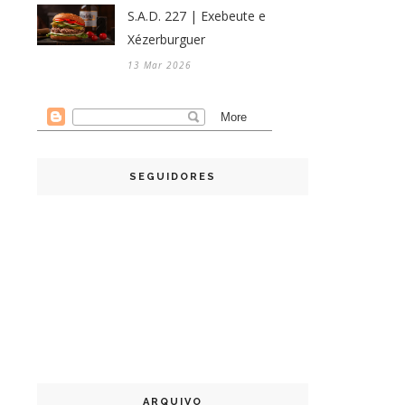
S.A.D. 227 | Exebeute e
Xézerburguer
13 Mar 2026
SEGUIDORES
ARQUIVO