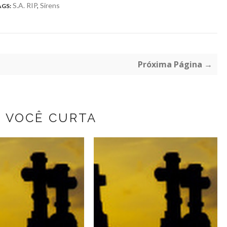
S.A. RIP
,
Sirens
GS:
Próxima Página →
Z VOCÊ CURTA