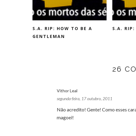
S.A. RIP: HOW TO BE A
S.A. RIP
GENTLEMAN
26 C
Vithor Leal
segunda-feira, 17 outubro, 2011
Não acredito! Gente! Como esses caras
magoei!