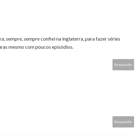
a, sempre, sempre confiei na inglaterra, para fazer séries
ouras mesmo com poucos episódios.
Responder
Responder