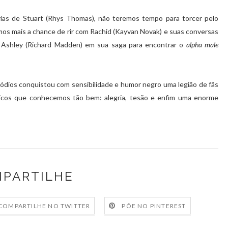
ias de Stuart (Rhys Thomas), não teremos tempo para torcer pelo
os mais a chance de rir com Rachid (Kayvan Novak) e suas conversas
r Ashley (Richard Madden) em sua saga para encontrar o
alpha male
ódios conquistou com sensibilidade e humor negro uma legião de fãs
ticos que conhecemos tão bem: alegria, tesão e enfim uma enorme
PARTILHE
COMPARTILHE NO TWITTER
PÕE NO PINTEREST