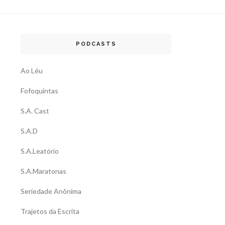
PODCASTS
Ao Léu
Fofoquintas
S.A. Cast
S.A.D
S.A.Leatório
S.A.Maratonas
Seriedade Anônima
Trajetos da Escrita