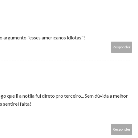
o argumento "esses americanos idiotas"!
Responder
o que li a notíia fui direto pro terceiro... Sem dúvida a melhor
 sentirei falta!
Responder