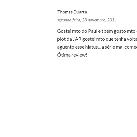
Thomas Duarte
segunda-feira, 28 novembro, 2011
Gostei mto do Paul e tbém gosto mto d
plot da JAR gostei mto que tenha vol
aguento esse hiatus... a série mal começ
Ótima review!