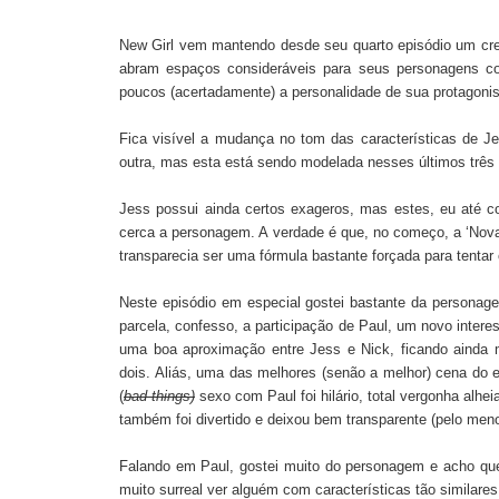
New Girl vem mantendo desde seu quarto episódio um cre
abram espaços consideráveis para seus personagens coa
poucos (acertadamente) a personalidade de sua protagoni
Fica visível a mudança no tom das características de J
outra, mas esta está sendo modelada nesses últimos três 
Jess possui ainda certos exageros, mas estes, eu até 
cerca a personagem. A verdade é que, no começo, a ‘Nova 
transparecia ser uma fórmula bastante forçada para tentar 
Neste episódio em especial gostei bastante da personag
parcela, confesso, a participação de Paul, um novo inter
uma boa aproximação entre Jess e Nick, ficando ainda 
dois. Aliás, uma das melhores (senão a melhor) cena do ep
(
bad things)
sexo com Paul foi hilário, total vergonha alh
também foi divertido e deixou bem transparente (pelo men
Falando em Paul, gostei muito do personagem e acho que
muito surreal ver alguém com características tão similare