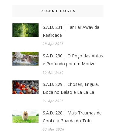
RECENT POSTS
S.A.D. 231 | Far Far Away da
Realidade
29 Apr 2026
S.A.D. 230 | O Poço das Antas
é Profundo por um Motivo
15 Apr 2026
S.A.D. 229 | Chosen, Enguia,
Boca no Balão e La La La
01 Apr 2026
S.A.D. 228 | Mais Traumas de
Cool e a Guarda do Tofu
23 Mar 2026