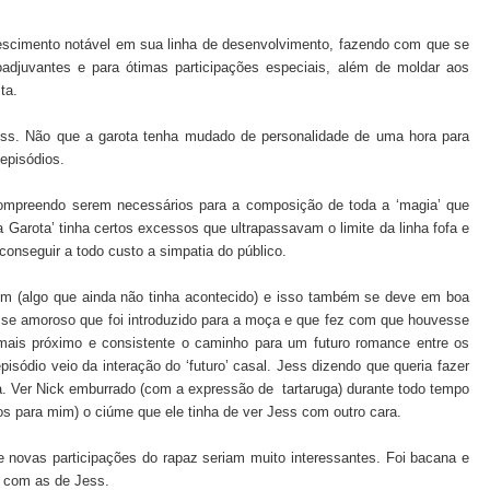
scimento notável em sua linha de desenvolvimento, fazendo com que se
djuvantes e para ótimas participações especiais, além de moldar aos
sta.
ess. Não que a garota tenha mudado de personalidade de uma hora para
episódios.
compreendo serem necessários para a composição de toda a ‘magia’ que
Garota’ tinha certos excessos que ultrapassavam o limite da linha fofa e
conseguir a todo custo a simpatia do público.
em (algo que ainda não tinha acontecido) e isso também se deve em boa
esse amoroso que foi introduzido para a moça e que fez com que houvesse
mais próximo e consistente o caminho para um futuro romance entre os
isódio veio da interação do ‘futuro’ casal. Jess dizendo que queria fazer
eia. Ver Nick emburrado (com a expressão de tartaruga) durante todo tempo
os para mim) o ciúme que ele tinha de ver Jess com outro cara.
 novas participações do rapaz seriam muito interessantes. Foi bacana e
s com as de Jess.