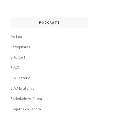
PODCASTS
Ao Léu
Fofoquintas
S.A. Cast
S.A.D
S.A.Leatório
S.A.Maratonas
Seriedade Anônima
Trajetos da Escrita