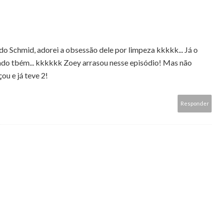
o Schmid, adorei a obsessão dele por limpeza kkkkk... Já o
tado tbém... kkkkkk Zoey arrasou nesse episódio! Mas não
ou e já teve 2!
Responder