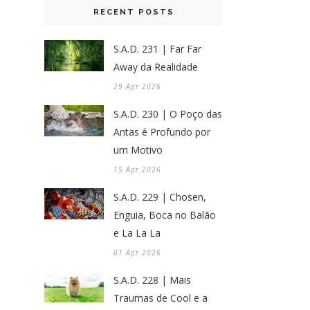
RECENT POSTS
S.A.D. 231 | Far Far
Away da Realidade
29 Apr 2026
S.A.D. 230 | O Poço das
Antas é Profundo por
um Motivo
15 Apr 2026
S.A.D. 229 | Chosen,
Enguia, Boca no Balão
e La La La
01 Apr 2026
S.A.D. 228 | Mais
Traumas de Cool e a