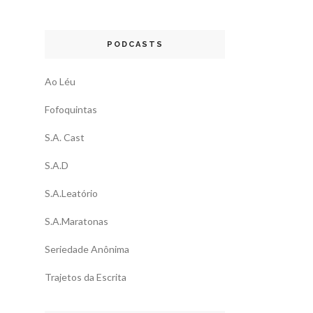
PODCASTS
Ao Léu
Fofoquintas
S.A. Cast
S.A.D
S.A.Leatório
S.A.Maratonas
Seriedade Anônima
Trajetos da Escrita