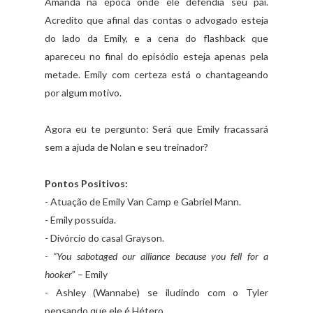
Amanda na época onde ele defendia seu pai.
Acredito que afinal das contas o advogado esteja
do lado da Emily, e a cena do flashback que
apareceu no final do episódio esteja apenas pela
metade. Emily com certeza está o chantageando
por algum motivo.
Agora eu te pergunto: Será que Emily fracassará
sem a ajuda de Nolan e seu treinador?
Pontos Positivos:
- Atuação de Emily Van Camp e Gabriel Mann.
- Emily possuída.
- Divórcio do casal Grayson.
-
“You sabotaged our alliance because you fell for a
hooker
” – Emily
- Ashley (Wannabe) se iludindo com o Tyler
pensando que ele é Hétero.