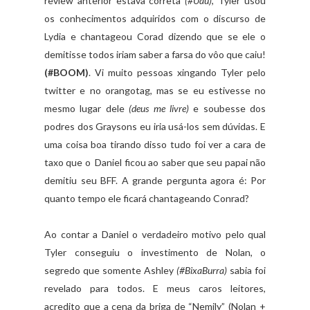
review anterior estava correta
(#Uau)
, Tyler usou
os conhecimentos adquiridos com o discurso de
Lydia e chantageou Corad dizendo que se ele o
demitisse todos iriam saber a farsa do vôo que caiu!
(#BOOM)
. Vi muito pessoas xingando Tyler pelo
twitter e no orangotag, mas se eu estivesse no
mesmo lugar dele
(deus me livre)
e soubesse dos
podres dos Graysons eu iria usá-los sem dúvidas. E
uma coisa boa tirando disso tudo foi ver a cara de
taxo que o Daniel ficou ao saber que seu papai não
demitiu seu BFF. A grande pergunta agora é: Por
quanto tempo ele ficará chantageando Conrad?
Ao contar a Daniel o verdadeiro motivo pelo qual
Tyler conseguiu o investimento de Nolan, o
segredo que somente Ashley
(#BixaBurra)
sabia foi
revelado para todos. E meus caros leitores,
acredito que a cena da briga de “Nemily” (Nolan +