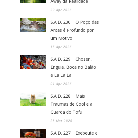
Away da Realidade
29 Apr 2026
S.A.D. 230 | O Poço das
Antas é Profundo por
um Motivo
15 Apr 2026
S.A.D. 229 | Chosen,
Enguia, Boca no Balão
e La La La
01 Apr 2026
S.A.D. 228 | Mais
Traumas de Cool e a
Guarda do Tofu
23 Mar 2026
S.A.D. 227 | Exebeute e