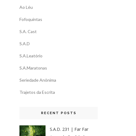
Ao Léu
Fofoquintas
S.A. Cast
S.A.D
S.A.Leatório
S.A.Maratonas
Seriedade Anônima
Trajetos da Escrita
RECENT POSTS
S.A.D. 231 | Far Far