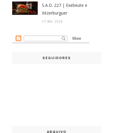
S.A.D. 227 | Exebeute e
Xézerburguer
13 Mar 2026
SEGUIDORES
ARQUIVO