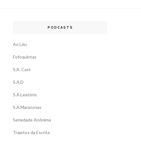
PODCASTS
Ao Léu
Fofoquintas
S.A. Cast
S.A.D
S.A.Leatório
S.A.Maratonas
Seriedade Anônima
Trajetos da Escrita