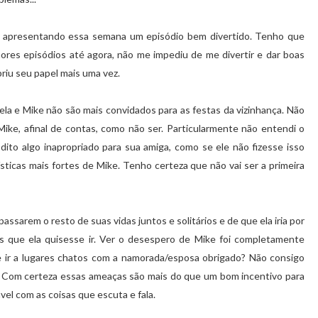
 apresentando essa semana um episódio bem divertido. Tenho que
res episódios até agora, não me impediu de me divertir e dar boas
riu seu papel mais uma vez.
la e Mike não são mais convidados para as festas da vizinhança. Não
ike, afinal de contas, como não ser. Particularmente não entendi o
dito algo inapropriado para sua amiga, como se ele não fizesse isso
sticas mais fortes de Mike. Tenho certeza que não vai ser a primeira
ssarem o resto de suas vidas juntos e solitários e de que ela iria por
os que ela quisesse ir. Ver o desespero de Mike foi completamente
e ir a lugares chatos com a namorada/esposa obrigado? Não consigo
e. Com certeza essas ameaças são mais do que um bom incentivo para
vel com as coisas que escuta e fala.