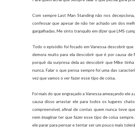
Com sempre Last Man Standing não nos decepciona,
confessar que apesar de não ter achado um dos melho
gargalhadas. Me sinto tranquilo em dizer que LMS cump
Todo o episódio foi focado em Vanessa descobrir que e
demora muito para ela descobrir que é por causa de M
porquê da surpresa dela ao descobrir que Mike tinha 
nunca. Falar o que pensa sempre foi uma das caracterí
vez que vamos o ver fazer esse tipo de coisa.
Foi mais do que engraçado a Vanessa ameaçando ele a pa
causa disso arrastar ele para todos os lugares chat
compreensível, afinal de contas quem nunca teve qu
nem imaginar ter que fazer esse tipo de coisa sempr
ele parar para pensar e tentar ser um pouco mais tolerá