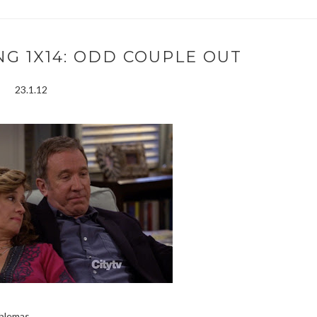
G 1X14: ODD COUPLE OUT
23.1.12
lemas...