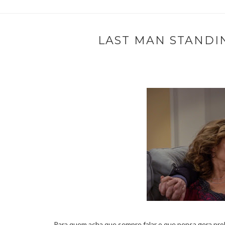
LAST MAN STANDIN
Para quem acha que sempre falar o que pensa gera prob