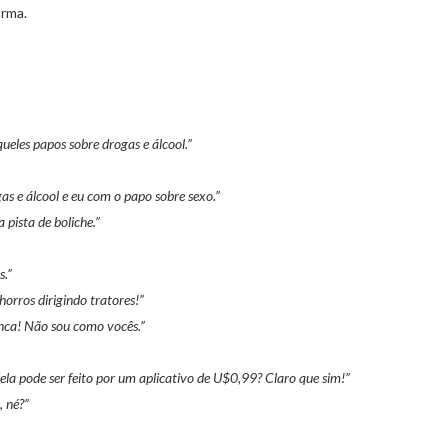
orma.
ueles papos sobre drogas e álcool.”
as e álcool e eu com o papo sobre sexo.”
 pista de boliche.”
s.”
orros dirigindo tratores!”
nca! Não sou como vocês.”
ela pode ser feito por um aplicativo de U$0,99? Claro que sim!”
, né?”