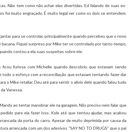
as. Não tem como não achar elas divertidas. Ed falando de suas ex-
s foi muito engraçado. É muito legal ver como os dois se entendem.
 jantar para se controlar, principalmente quando percebeu que o novo
bacana. Fiquei surpreso por Mike ter se controlado por tanto tempo,
uando contou a ela suas suspeitas sobre ele.
a ficou furiosa com Michelle quando descobriu que estavam sendo
e todo o esforço com a reconciliação que estavam tentando fazer dar
a o Mike retaliar. Deu até para sentir o alívio dele quando falou tudo
o da Vanessa.
 Mandy ao tentar manobrar ele na garagem. Não preciso nem falar que
pedido para ela fazer isso. Kyle até que tentou ajudar, mas acabou
arrancada da porta do carro. Apesar de muito deprimida por causa da
pintura arrancada com um dos adesivos “SAY NO TO DRUGS” que o pai