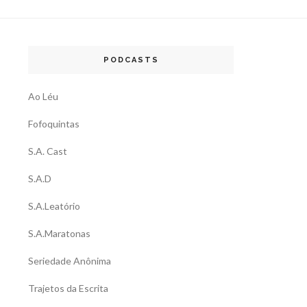
PODCASTS
Ao Léu
Fofoquintas
S.A. Cast
S.A.D
S.A.Leatório
S.A.Maratonas
Seriedade Anônima
Trajetos da Escrita