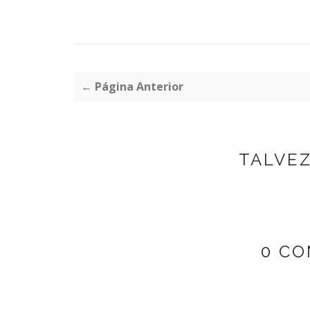
← Página Anterior
TALVE
0 CO