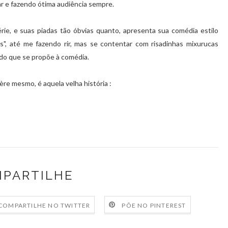
r e fazendo ótima audiência sempre.
ie, e suas piadas tão óbvias quanto, apresenta sua comédia estilo
s", até me fazendo rir, mas se contentar com risadinhas mixurucas
ado que se propõe à comédia.
re mesmo, é aquela velha história :
PARTILHE
COMPARTILHE NO TWITTER
PÕE NO PINTEREST