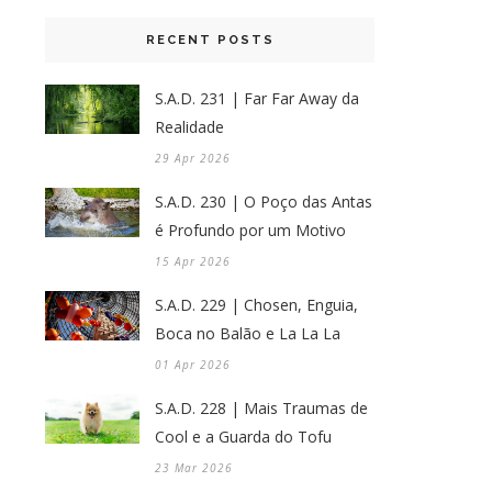
RECENT POSTS
S.A.D. 231 | Far Far Away da
Realidade
29 Apr 2026
S.A.D. 230 | O Poço das Antas
é Profundo por um Motivo
15 Apr 2026
S.A.D. 229 | Chosen, Enguia,
Boca no Balão e La La La
01 Apr 2026
S.A.D. 228 | Mais Traumas de
Cool e a Guarda do Tofu
23 Mar 2026