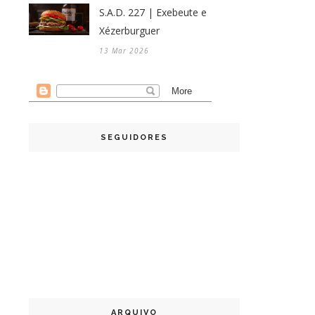
S.A.D. 227 | Exebeute e
Xézerburguer
13 Mar 2026
SEGUIDORES
ARQUIVO