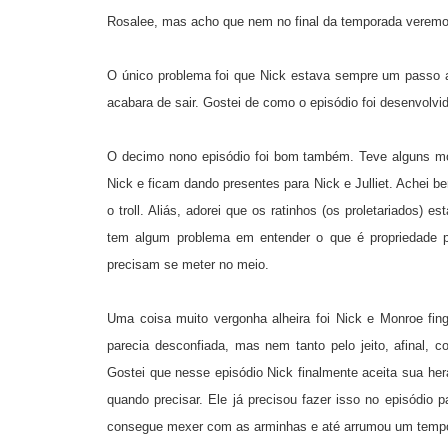
Rosalee, mas acho que nem no final da temporada verem
O único problema foi que Nick estava sempre um passo a
acabara de sair. Gostei de como o episódio foi desenvol
O decimo nono episódio foi bom também. Teve alguns 
Nick e ficam dando presentes para Nick e Julliet. Achei 
o troll. Aliás, adorei que os ratinhos (os proletariados)
tem algum problema em entender o que é propriedade p
precisam se meter no meio.
Uma coisa muito vergonha alheira foi Nick e Monroe fing
parecia desconfiada, mas nem tanto pelo jeito, afinal,
Gostei que nesse episódio Nick finalmente aceita sua her
quando precisar. Ele já precisou fazer isso no episódio pa
consegue mexer com as arminhas e até arrumou um tempo 