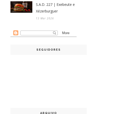
S.A.D. 227 | Exebeute e
Xézerburguer
13 Mar 2026
SEGUIDORES
ARQUIVO