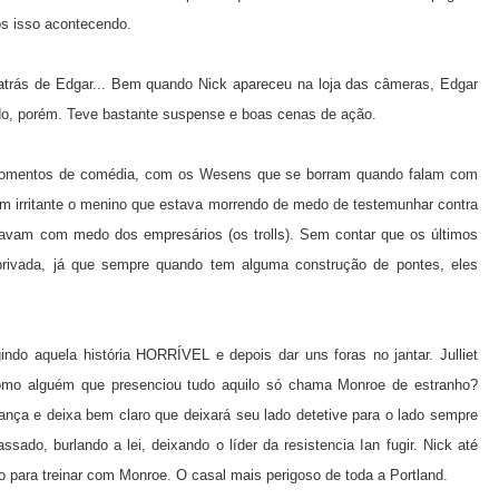
os isso acontecendo.
trás de Edgar... Bem quando Nick apareceu na loja das câmeras, Edgar
vido, porém. Teve bastante suspense e boas cenas de ação.
momentos de comédia, com os Wesens que se borram quando falam com
bem irritante o menino que estava morrendo de medo de testemunhar contra
 estavam com medo dos empresários (os trolls). Sem contar que os últimos
rivada, já que sempre quando tem alguma construção de pontes, eles
indo aquela história HORRÍVEL e depois dar uns foras no jantar. Julliet
 como alguém que presenciou tudo aquilo só chama Monroe de estranho?
ança e deixa bem claro que deixará seu lado detetive para o lado sempre
ssado, burlando a lei, deixando o líder da resistencia Ian fugir. Nick até
para treinar com Monroe. O casal mais perigoso de toda a Portland.