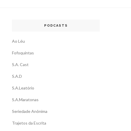
PODCASTS
Ao Léu
Fofoquintas
S.A. Cast
S.A.D
S.A.Leatório
S.A.Maratonas
Seriedade Anônima
Trajetos da Escrita