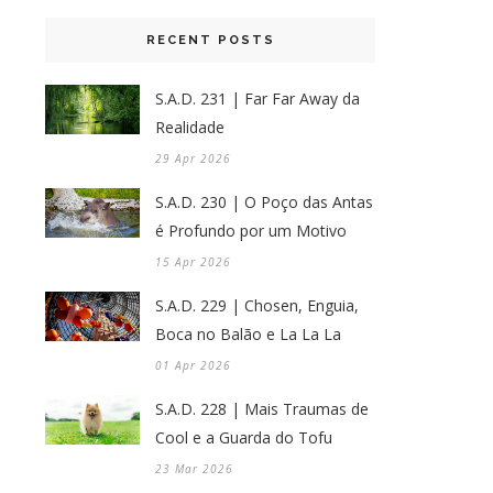
RECENT POSTS
S.A.D. 231 | Far Far Away da
Realidade
29 Apr 2026
S.A.D. 230 | O Poço das Antas
é Profundo por um Motivo
15 Apr 2026
S.A.D. 229 | Chosen, Enguia,
Boca no Balão e La La La
01 Apr 2026
S.A.D. 228 | Mais Traumas de
Cool e a Guarda do Tofu
23 Mar 2026