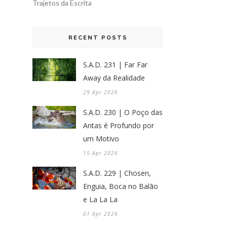
Trajetos da Escrita
RECENT POSTS
S.A.D. 231 | Far Far
Away da Realidade
29 Apr 2026
S.A.D. 230 | O Poço das
Antas é Profundo por
um Motivo
15 Apr 2026
S.A.D. 229 | Chosen,
Enguia, Boca no Balão
e La La La
01 Apr 2026