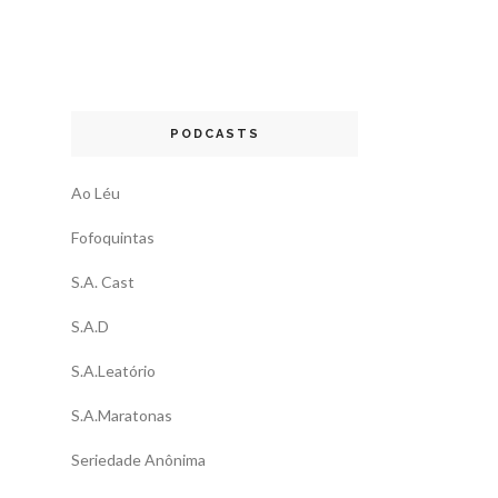
PODCASTS
Ao Léu
Fofoquintas
S.A. Cast
S.A.D
S.A.Leatório
S.A.Maratonas
Seriedade Anônima