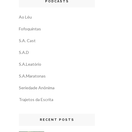
PODCASTS
Ao Léu
Fofoquintas
S.A. Cast
S.A.D
S.A.Leatório
S.A.Maratonas
Seriedade Anônima
Trajetos da Escrita
RECENT POSTS