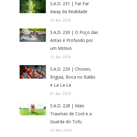
S.A.D. 231 | Far Far
Away da Realidade
29 Apr 2026
S.A.D. 230 | O Poço das
Antas é Profundo por
um Motivo
15 Apr 2026
S.A.D. 229 | Chosen,
Enguia, Boca no Balão
e La La La
01 Apr 2026
S.A.D. 228 | Mais
Traumas de Cool e a
Guarda do Tofu
23 Mar 2026