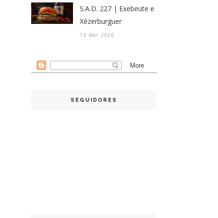
S.A.D. 227 | Exebeute e
Xézerburguer
13 Mar 2026
SEGUIDORES