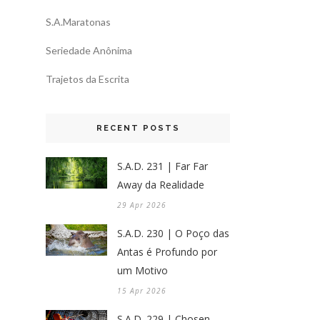
S.A.Maratonas
Seriedade Anônima
Trajetos da Escrita
RECENT POSTS
S.A.D. 231 | Far Far
Away da Realidade
29 Apr 2026
S.A.D. 230 | O Poço das
Antas é Profundo por
um Motivo
15 Apr 2026
S.A.D. 229 | Chosen,