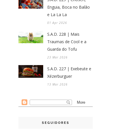
Enguia, Boca no Balão
e La La La
01 Apr 2026
S.A.D. 228 | Mais
Traumas de Cool e a
Guarda do Tofu
23 Mar 2026
S.A.D. 227 | Exebeute e
Xézerburguer
13 Mar 2026
SEGUIDORES