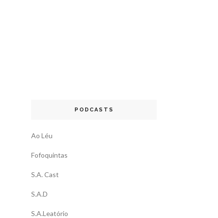
PODCASTS
Ao Léu
Fofoquintas
S.A. Cast
S.A.D
S.A.Leatório