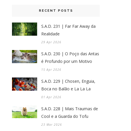
RECENT POSTS
S.A.D. 231 | Far Far Away da
Realidade
29 Apr 2026
S.A.D. 230 | O Poço das Antas
é Profundo por um Motivo
15 Apr 2026
S.A.D. 229 | Chosen, Enguia,
Boca no Balão e La La La
01 Apr 2026
S.A.D. 228 | Mais Traumas de
Cool e a Guarda do Tofu
23 Mar 2026