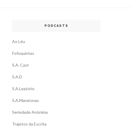
PODCASTS
Ao Léu
Fofoquintas
S.A. Cast
S.A.D
S.A.Leatório
S.A.Maratonas
Seriedade Anônima
Trajetos da Escrita