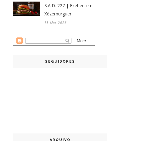
S.A.D. 227 | Exebeute e
Xézerburguer
13 Mar 2026
SEGUIDORES
ARQUIVO