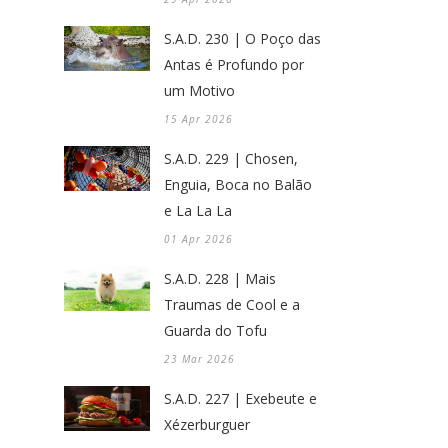
S.A.D. 230 | O Poço das
Antas é Profundo por
um Motivo
15 Apr 2026
S.A.D. 229 | Chosen,
Enguia, Boca no Balão
e La La La
01 Apr 2026
S.A.D. 228 | Mais
Traumas de Cool e a
Guarda do Tofu
23 Mar 2026
S.A.D. 227 | Exebeute e
Xézerburguer