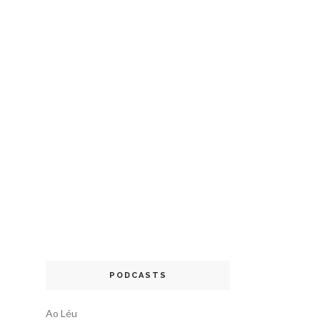
PODCASTS
Ao Léu