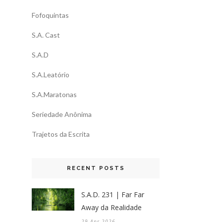
Fofoquintas
S.A. Cast
S.A.D
S.A.Leatório
S.A.Maratonas
Seriedade Anônima
Trajetos da Escrita
RECENT POSTS
S.A.D. 231 | Far Far
Away da Realidade
29 Apr 2026