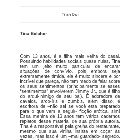
Tina e Dan
Tina Belcher
Com 13 anos, é a filha mais velha do casal.
Possuindo habilidades sociais quase nulas, Tina
tem um jeito muito particular de encarar
situações de convívio, pois embora seja
extremamente tímida, ela é muito sincera e por
incrível que pareça, não tem medo de falar sobre
os seus sentimentos (principalmente se esses
“sentimentos” envolverem Jimmy Jr., que é filho
do arqui-inimigo de seu pai). É adoradora de
cavalos, arco-íris e zumbis, além disso, é
escritora de –não sei se você esta preparado
para o que vem a seguir- ficção erótica, sim!
Essa menina de 13 anos tem vários cadernos
repletos desse material de sua própria autoria.
Tina é a responsável pela grelha do restaurante,
mesmo que sua virilha insista em coçar às
vezes, mas isso é um –mal guardado- segredo.