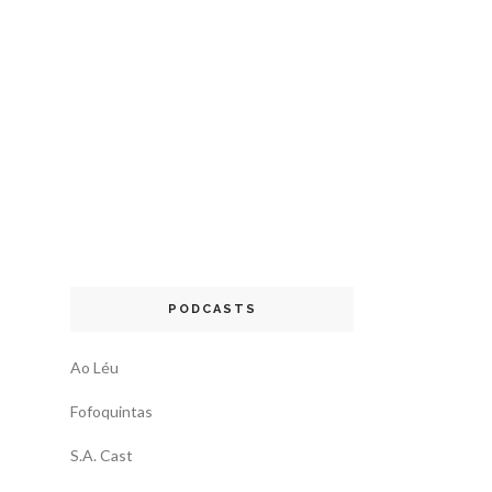
PODCASTS
Ao Léu
Fofoquintas
S.A. Cast