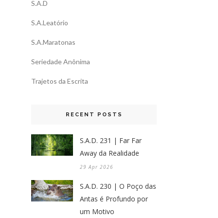
S.A.D
S.A.Leatório
S.A.Maratonas
Seriedade Anônima
Trajetos da Escrita
RECENT POSTS
S.A.D. 231 | Far Far
Away da Realidade
29 Apr 2026
S.A.D. 230 | O Poço das
Antas é Profundo por
um Motivo