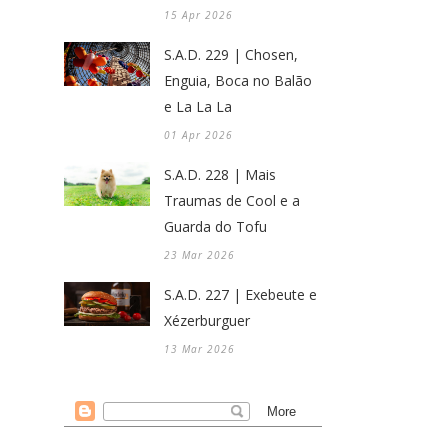
15 Apr 2026
S.A.D. 229 | Chosen,
Enguia, Boca no Balão
e La La La
01 Apr 2026
S.A.D. 228 | Mais
Traumas de Cool e a
Guarda do Tofu
23 Mar 2026
S.A.D. 227 | Exebeute e
Xézerburguer
13 Mar 2026