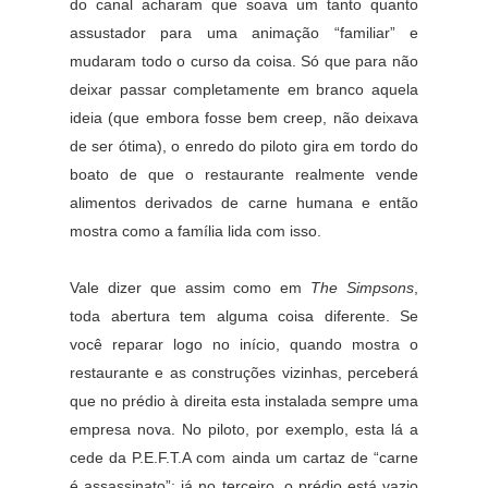
do canal acharam que soava um tanto quanto
assustador para uma animação “familiar” e
mudaram todo o curso da coisa. Só que para não
deixar passar completamente em branco aquela
ideia (que embora fosse bem creep, não deixava
de ser ótima), o enredo do piloto gira em tordo do
boato de que o restaurante realmente vende
alimentos derivados de carne humana e então
mostra como a família lida com isso.
Vale dizer que assim como em
The Simpsons
,
toda abertura tem alguma coisa diferente. Se
você reparar logo no início, quando mostra o
restaurante e as construções vizinhas, perceberá
que no prédio à direita esta instalada sempre uma
empresa nova. No piloto, por exemplo, esta lá a
cede da P.E.F.T.A com ainda um cartaz de “carne
é assassinato”; já no terceiro, o prédio está vazio