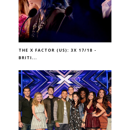
THE X FACTOR (US): 3X 17/18 -
BRITI...