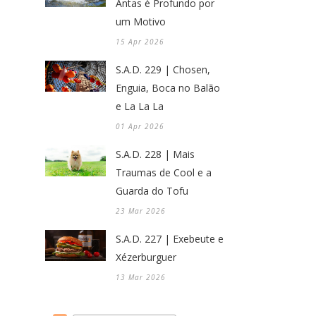
Antas é Profundo por
um Motivo
15 Apr 2026
S.A.D. 229 | Chosen,
Enguia, Boca no Balão
e La La La
01 Apr 2026
S.A.D. 228 | Mais
Traumas de Cool e a
Guarda do Tofu
23 Mar 2026
S.A.D. 227 | Exebeute e
Xézerburguer
13 Mar 2026