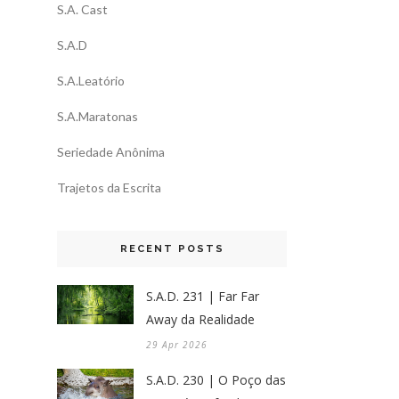
S.A. Cast
S.A.D
S.A.Leatório
S.A.Maratonas
Seriedade Anônima
Trajetos da Escrita
RECENT POSTS
S.A.D. 231 | Far Far
Away da Realidade
29 Apr 2026
S.A.D. 230 | O Poço das