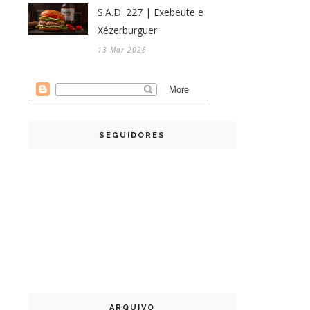
S.A.D. 227 | Exebeute e
Xézerburguer
13 Mar 2026
SEGUIDORES
ARQUIVO