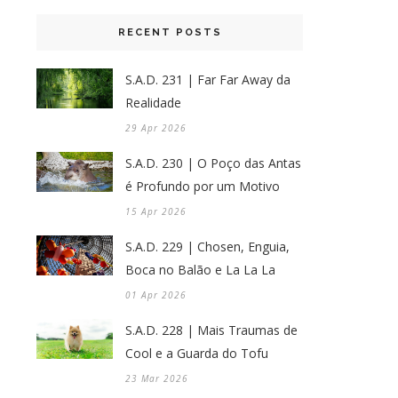
RECENT POSTS
S.A.D. 231 | Far Far Away da
Realidade
29 Apr 2026
S.A.D. 230 | O Poço das Antas
é Profundo por um Motivo
15 Apr 2026
S.A.D. 229 | Chosen, Enguia,
Boca no Balão e La La La
01 Apr 2026
S.A.D. 228 | Mais Traumas de
Cool e a Guarda do Tofu
23 Mar 2026