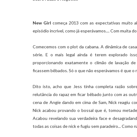
New Girl
começa 2013 com as expectativas muito a
episódio incrível, como já esperávamos.... Com muita d
Comecemos com o plot da cabana. A dinâmica de casai
série. E o mais legal ainda é terem explorado i
proporcionando exatamente o climão de lavação de
ficassem bêbados. Só o que não esperávamos é que o nív
Dito isto, acho que Jess tinha completa razão sob
relutância do rapaz em ficar bêbado junto com as outr
cena de Angie dando em cima de Sam, Nick reagiu com
Nick acabou provando o bossal que é, tomou metade 
Acabou revelando sua verdadeira face e desagradand
todas as coisas de nick e fugiu sem paradeiro... Como 