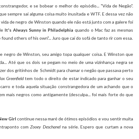
constrangedor, e se bobear o melhor do episódio... "Vida de Negão".
e sempre sai alguma coisa muito inusitada e WTF. E dessa vez não
a vida de negro de Winston quando ele não está junto com a galere foi
 de
It's Always Sunny in Philadelphia
quando o Mac faz as mesmas
ound others of his own"... Juro que caí do sofá de tanto rir com essa.
 de negro de Winston, seu amigo topa qualquer coisa. E Winston que
rda... Até que os dois se pegam no meio de uma vizinhança negra se
izer dos gritinhos de Schmidt para chamar o negão que passava perto
ax Greenfield
tem todo o direito de estar indicado para ganhar o seu
carro e toda aquela situação constrangedora de um achando que o
azem mais negros como antigamente (desculpa... foi mais forte do que
New Girl
continue nessa maré de ótimos episódios e vou sentir muita
ntraponto com
Zooey Deschanel
na série. Espero que curtam a nova