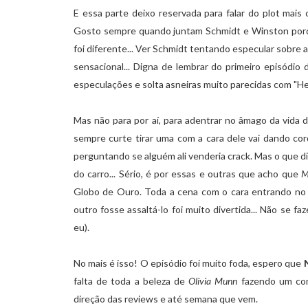
E essa parte deixo reservada para falar do plot mais 
Gosto sempre quando juntam Schmidt e Winston porqu
foi diferente... Ver Schmidt tentando especular sobre 
sensacional... Digna de lembrar do primeiro episódio
especulações e solta asneiras muito parecidas com "He f
Mas não para por aí, para adentrar no âmago da vida
sempre curte tirar uma com a cara dele vai dando co
perguntando se alguém ali venderia crack. Mas o que d
do carro... Sério, é por essas e outras que acho que
M
Globo de Ouro. Toda a cena com o cara entrando no 
outro fosse assaltá-lo foi muito divertida... Não se f
eu).
No mais é isso! O episódio foi muito foda, espero que
falta de toda a beleza de
Olivia Munn
fazendo um co
direção das reviews e até semana que vem.