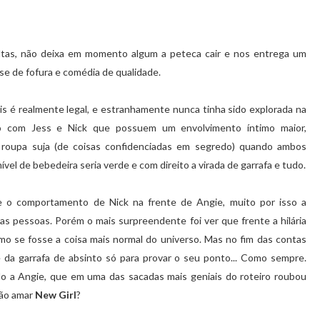
ltas, não deixa em momento algum a peteca cair e nos entrega um
ose de fofura e comédia de qualidade.
s é realmente legal, e estranhamente nunca tinha sido explorada na
sso com Jess e Nick que possuem um envolvimento íntimo maior,
 roupa suja (de coisas confidenciadas em segredo) quando ambos
el de bebedeira seria verde e com direito a virada de garrafa e tudo.
re o comportamento de Nick na frente de Angie, muito por isso a
as pessoas. Porém o mais surpreendente foi ver que frente a hilária
o se fosse a coisa mais normal do universo. Mas no fim das contas
da garrafa de absinto só para provar o seu ponto... Como sempre.
o a Angie, que em uma das sacadas mais geniais do roteiro roubou
não amar
New Girl
?