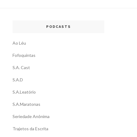
PODCASTS
Ao Léu
Fofoquintas
S.A. Cast
S.A.D
S.A.Leatório
S.A.Maratonas
Seriedade Anônima
Trajetos da Escrita