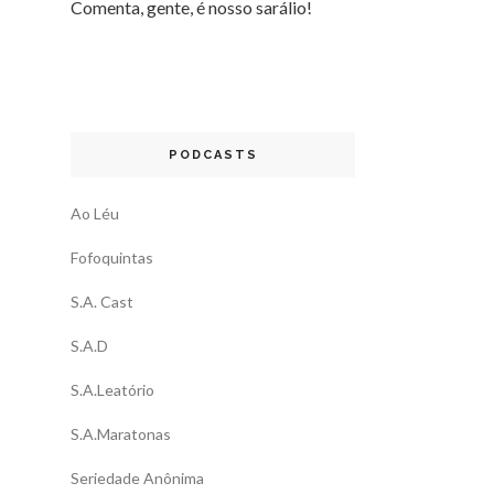
Comenta, gente, é nosso sarálio!
PODCASTS
Ao Léu
Fofoquintas
S.A. Cast
S.A.D
S.A.Leatório
S.A.Maratonas
Seriedade Anônima