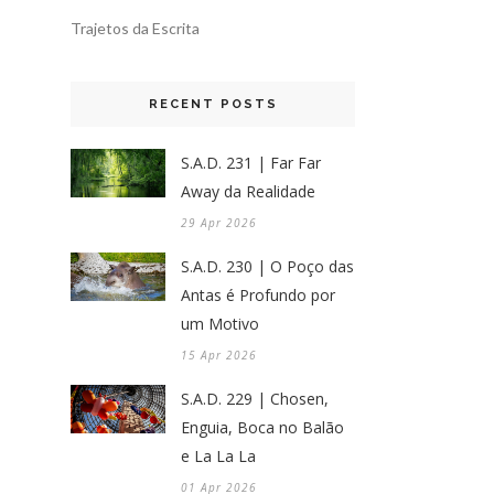
Trajetos da Escrita
RECENT POSTS
S.A.D. 231 | Far Far
Away da Realidade
29 Apr 2026
S.A.D. 230 | O Poço das
Antas é Profundo por
um Motivo
15 Apr 2026
S.A.D. 229 | Chosen,
Enguia, Boca no Balão
e La La La
01 Apr 2026