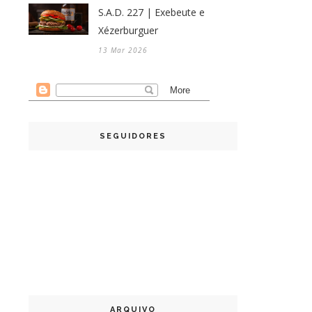
S.A.D. 227 | Exebeute e
Xézerburguer
13 Mar 2026
SEGUIDORES
ARQUIVO