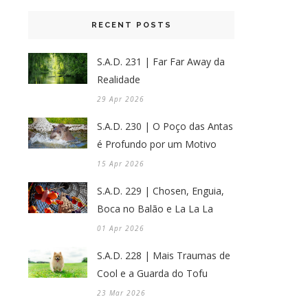
RECENT POSTS
S.A.D. 231 | Far Far Away da
Realidade
29 Apr 2026
S.A.D. 230 | O Poço das Antas
é Profundo por um Motivo
15 Apr 2026
S.A.D. 229 | Chosen, Enguia,
Boca no Balão e La La La
01 Apr 2026
S.A.D. 228 | Mais Traumas de
Cool e a Guarda do Tofu
23 Mar 2026