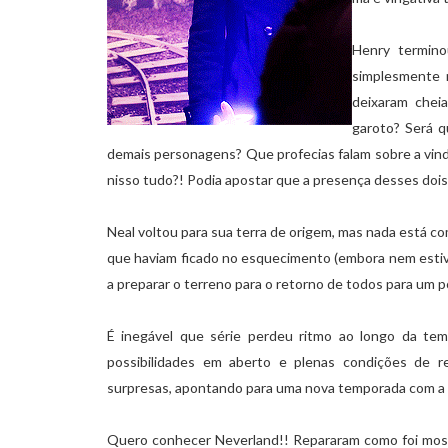
Henry termino
simplesmente 
deixaram chei
garoto? Será q
demais personagens? Que profecias falam sobre a vinda
nisso tudo?! Podia apostar que a presença desses dois
Neal voltou para sua terra de origem, mas nada está c
que haviam ficado no esquecimento (embora nem estiv
a preparar o terreno para o retorno de todos para um po
É inegável que série perdeu ritmo ao longo da te
possibilidades em aberto e plenas condições de r
surpresas, apontando para uma nova temporada com a e
Quero conhecer Neverland!! Repararam como foi most