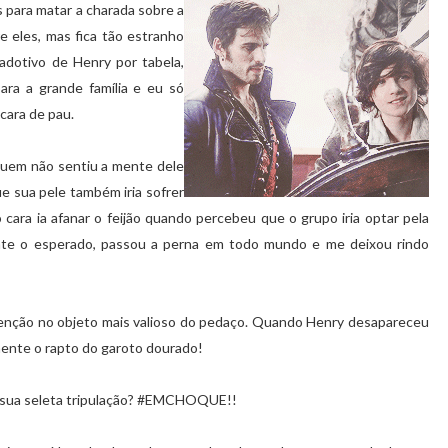
 para matar a charada sobre a
e eles, mas fica tão estranho
adotivo de Henry por tabela,
ara a grande família e eu só
cara de pau.
 Quem não sentiu a mente dele
 sua pele também iria sofrer
ara ia afanar o feijão quando percebeu que o grupo iria optar pela
amente o esperado, passou a perna em todo mundo e me deixou rindo
tenção no objeto mais valioso do pedaço. Quando Henry desapareceu
mente o rapto do garoto dourado!
de sua seleta tripulação? #EMCHOQUE!!