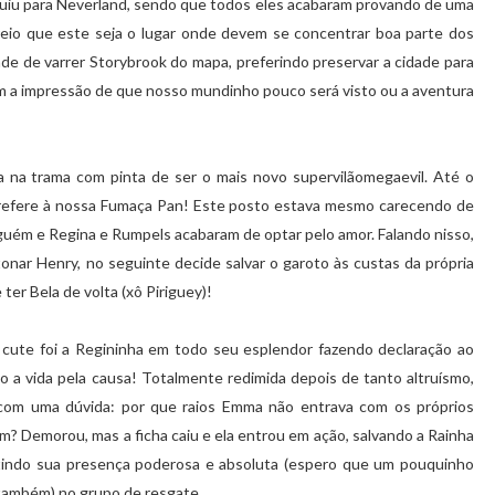
guiu para Neverland, sendo que todos eles acabaram provando de uma
reio que este seja o lugar onde devem se concentrar boa parte dos
e de varrer Storybrook do mapa, preferindo preservar a cidade para
om a impressão de que nosso mundinho pouco será visto ou a aventura
 na trama com pinta de ser o mais novo supervilãomegaevil. Até o
refere à nossa Fumaça Pan! Este posto estava mesmo carecendo de
uém e Regina e Rumpels acabaram de optar pelo amor. Falando nisso,
nar Henry, no seguinte decide salvar o garoto às custas da própria
ter Bela de volta (xô Piriguey)!
ute foi a Regininha em todo seu esplendor fazendo declaração ao
do a vida pela causa! Totalmente redimida depois de tanto altruísmo,
com uma dúvida: por que raios Emma não entrava com os próprios
? Demorou, mas a ficha caiu e ela entrou em ação, salvando a Rainha
tindo sua presença poderosa e absoluta (espero que um pouquinho
 também) no grupo de resgate.