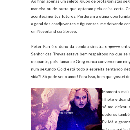
Ao final, apenas um seleto grupo de protagonistas se
maneira ou de outra que optaram pela coisa certa. C
acontecimentos futuros. Perderam a ótima oportunidad
a geral dos coadjuvantes e figurantes, me deixando c
em Neverland será breve.
Peter Pan é o dono da sombra sinistra e
quase
entra
Senhor das Trevas estava bem respeitoso no que se 
ocupante, pois Tamara e Greg nunca convenceram ning
num segundo Gold está todo à espreita tentando deto
vida?! Só pode ser o amor! Fora isso, bem que gostei de 
Momento mais c
filhote e doan
só me deixou 
poderes também
Ex-Má e garan
má e vingativa