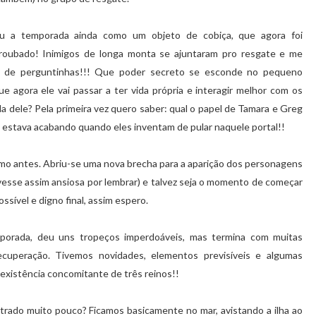
u a temporada ainda como um objeto de cobiça, que agora foi
roubado! Inimigos de longa monta se ajuntaram pro resgate e me
a de perguntinhas!!! Que poder secreto se esconde no pequeno
ue agora ele vai passar a ter vida própria e interagir melhor com os
 dele? Pela primeira vez quero saber: qual o papel de Tamara e Greg
 estava acabando quando eles inventam de pular naquele portal!!
omo antes. Abriu-se uma nova brecha para a aparição dos personagens
esse assim ansiosa por lembrar) e talvez seja o momento de começar
ssível e digno final, assim espero.
mporada, deu uns tropeços imperdoáveis, mas termina com muitas
ecuperação. Tivemos novidades, elementos previsíveis e algumas
xistência concomitante de três reinos!!
rado muito pouco? Ficamos basicamente no mar, avistando a ilha ao