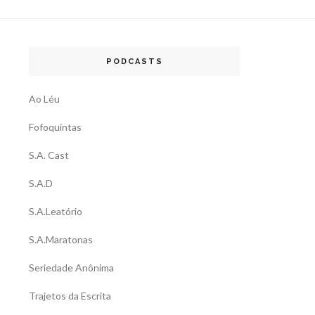
PODCASTS
Ao Léu
Fofoquintas
S.A. Cast
S.A.D
S.A.Leatório
S.A.Maratonas
Seriedade Anônima
Trajetos da Escrita