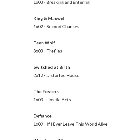
1x03 - Breaking and Entering
King & Maxwell
1x02 - Second Chances
Teen Wolf
3x03 - Fireflies
Switched at Birth
2x12 - Distorted House
The Fosters
1x03 - Hostile Acts
Defiance
1x09 - If I Ever Leave This World Alive