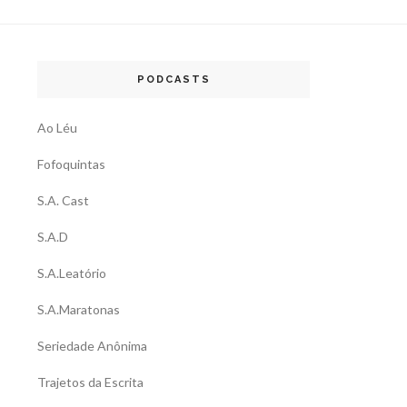
PODCASTS
Ao Léu
Fofoquintas
S.A. Cast
S.A.D
S.A.Leatório
S.A.Maratonas
Seriedade Anônima
Trajetos da Escrita