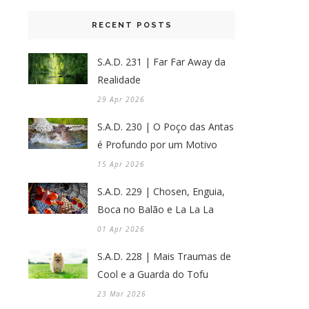
RECENT POSTS
S.A.D. 231 | Far Far Away da
Realidade
29 Apr 2026
S.A.D. 230 | O Poço das Antas
é Profundo por um Motivo
15 Apr 2026
S.A.D. 229 | Chosen, Enguia,
Boca no Balão e La La La
01 Apr 2026
S.A.D. 228 | Mais Traumas de
Cool e a Guarda do Tofu
23 Mar 2026