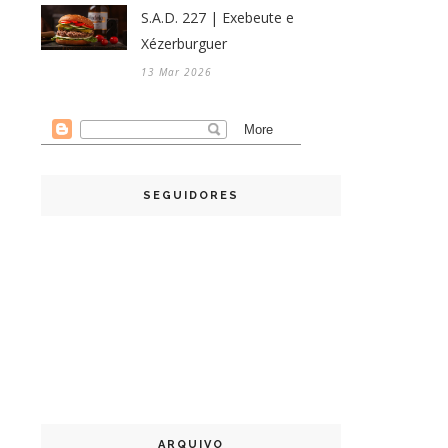
S.A.D. 227 | Exebeute e
Xézerburguer
13 Mar 2026
SEGUIDORES
ARQUIVO