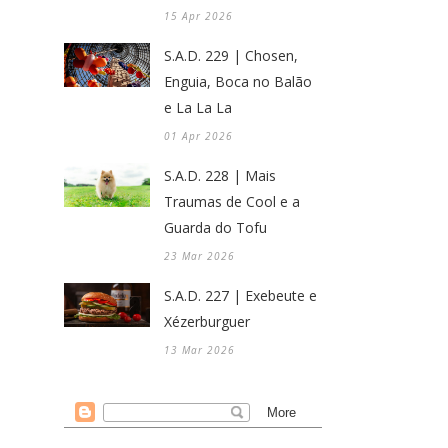
15 Apr 2026
S.A.D. 229 | Chosen,
Enguia, Boca no Balão
e La La La
01 Apr 2026
S.A.D. 228 | Mais
Traumas de Cool e a
Guarda do Tofu
23 Mar 2026
S.A.D. 227 | Exebeute e
Xézerburguer
13 Mar 2026