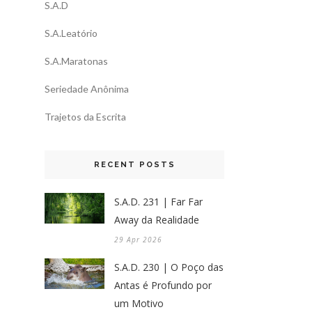
S.A.D
S.A.Leatório
S.A.Maratonas
Seriedade Anônima
Trajetos da Escrita
RECENT POSTS
S.A.D. 231 | Far Far
Away da Realidade
29 Apr 2026
S.A.D. 230 | O Poço das
Antas é Profundo por
um Motivo