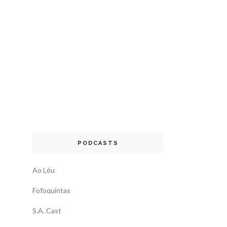
PODCASTS
Ao Léu
Fofoquintas
S.A. Cast