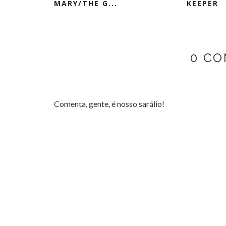
MARY/THE G...
KEEPER
0 CO
Comenta, gente, é nosso sarálio!