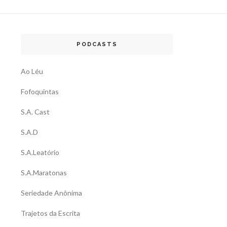
PODCASTS
Ao Léu
Fofoquintas
S.A. Cast
S.A.D
S.A.Leatório
S.A.Maratonas
Seriedade Anônima
Trajetos da Escrita