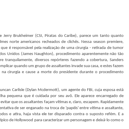
e Jerry Brukheimer (CSI, Piratas do Caribe), parece um tanto quanto
ilmes norte americanos recheados de clichês. Nessa season premiere,
que é responsável pela realização de uma cirurgia - retirada de tumor
tados Unidos (James Naughton), procedimento aparentemente não tão
e tranquilamente, diversos repórteres fazendo a cobertura, Sanders
omplicar quando um grupo de assaltantes invade sua casa, e estes fazem
ra na cirurgia e cause a morte do presidente durante o procedimento
ncan Carlisle (Dylan Mcdermott), um agente do FBI, cuja esposa está
lha pequena que é cuidada por seu avô. Ele aparece encarregado de
evitar que os assaltantes façam vítimas e, claro, escapem. Rapidamente
entativa de ser enganado na troca de 'papéis' entre vítima e assaltante,
os e atira, haja vista ele ter disparado contra o suposto refém. E a
 típico de Hollywood para caracterizar um personagem e deixá-lo como o