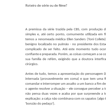
Roteiro de série ou de filme?
A premissa da série trazida pela CBS, com produção d
simples e, até certo ponto, comumente utilizada em f
temos a renomeada médica Ellen Sanders (Toni Collete) 
benigno localizado no pulmão - no presidente dos Es
complicado de ser feito. Até este momento tudo ocorr
confiante e preparada. Porém, as coisas começam a se c
sua família de refém, exigindo que a doutora interfi
cirúrgico.
Antes de tudo, temos a apresentação do personagem Du
internada (provavelmente em coma) e que tem uma fi
comandar e interromper um assalto a um banco a fim de 
o agente resolver a situação – ele consegue perceber a t
não pensa duas vezes e acaba por que surpreende a tod
explicação: a calça não combinava com os sapatos (algo
'bonzão do pedaço').