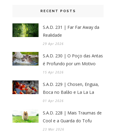
RECENT POSTS
S.A.D. 231 | Far Far Away da
Realidade
29 Apr 2026
S.A.D. 230 | O Poço das Antas
é Profundo por um Motivo
15 Apr 2026
S.A.D. 229 | Chosen, Enguia,
Boca no Balão e La La La
01 Apr 2026
S.A.D. 228 | Mais Traumas de
Cool e a Guarda do Tofu
23 Mar 2026