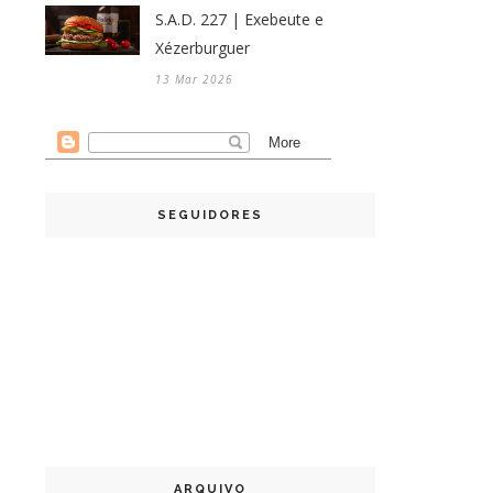
S.A.D. 227 | Exebeute e
Xézerburguer
13 Mar 2026
SEGUIDORES
ARQUIVO