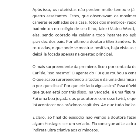
Após isso, os roteiristas não perdem muito tempo e já v
quatro assaltantes. Estes, que observavam os movimen
câmeras espalhadas pela casa, fotos dos membros- rapid
badminton no colégio de seu filho, Jake (Mateu Ward)
elas, sendo cobrado via celular a todo instante no e
gravidez dos pais. Por último a doutora Ellen Sanders. 
rotuladas, o que pode se mostrar positivo, haja vista as p
deixá-la focada apenas na questão principal.
O mais surpreendente da premiere, ficou por conta da d
Carlisle, isso mesmo! O agente do FBI que roubou a cena
O que acaba surpreendendo a todos e dá uma dinâmica 
o por que disso? Por que ele faria algo assim? Essa dú
que quem está por trás disso, na verdade, é uma figur
Foi uma boa jogada dos produtores com esse twist, o qu
irá acontecer nos próximos capítulos. Ao que tudo indica, 
E claro, ao final do episódio não vemos a doutora faze
algum Hostages ser um seriado. Ela consegue adiar a cir
indireta ultra criativa aos criminosos.