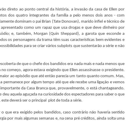
ão direto ao ponto central da história, a invasão da casa de Ellen por
tos dos quatro integrantes da família a pelo menos dois anos - com
amente dominam o pai Brian (Tate Donovan), marido infiel e técnico de
, apresentado como um rapaz que usa drogas e que deve dinheiro por
pisódio; e, também, Morgan (Quin Sheppard), a garota que esconde a
Todos os personagens da trama têm suas características bem evidentes e
ossibilidades para se criar vários subplots que sustentarão a série e não
escoberta de que o chefe dos bandidos era nada mais e nada menos que
 no começo, agora estava exigindo que Ellen assassinasse o presidente.
maior ao episódio que até então parecia um tanto quanto comum. Mas,
vida permanece por algum tempo até que ele recebe uma ligação e vemos
a importante da Casa Branca que, provavelmente, o está chantageando.
e deu aquela aguçada na curiosidade dos espectadores para saber o que
este deverá ser o principal plot de toda a série.
r o que era exigido pelos bandidos, caso contrário não haveria sentido
urgia por mais algumas semanas e, na cena pré créditos, ainda solta uma