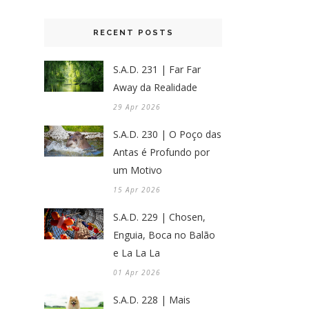
RECENT POSTS
S.A.D. 231 | Far Far
Away da Realidade
29 Apr 2026
S.A.D. 230 | O Poço das
Antas é Profundo por
um Motivo
15 Apr 2026
S.A.D. 229 | Chosen,
Enguia, Boca no Balão
e La La La
01 Apr 2026
S.A.D. 228 | Mais