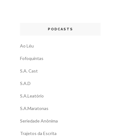
PODCASTS
Ao Léu
Fofoquintas
S.A. Cast
S.A.D
S.A.Leatório
S.A.Maratonas
Seriedade Anônima
Trajetos da Escrita