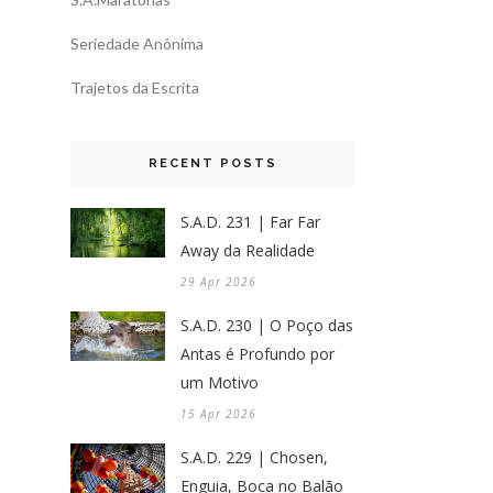
Seriedade Anônima
Trajetos da Escrita
RECENT POSTS
S.A.D. 231 | Far Far
Away da Realidade
29 Apr 2026
S.A.D. 230 | O Poço das
Antas é Profundo por
um Motivo
15 Apr 2026
S.A.D. 229 | Chosen,
Enguia, Boca no Balão