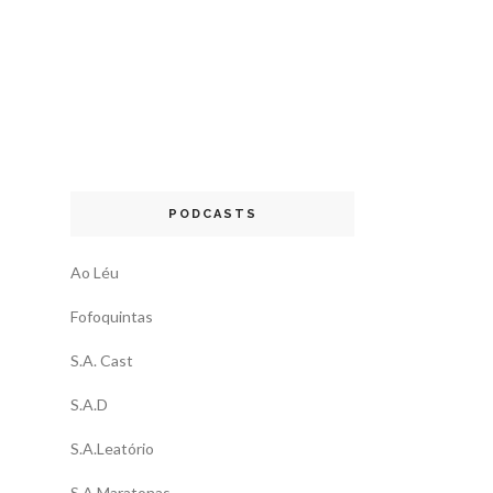
PODCASTS
Ao Léu
Fofoquintas
S.A. Cast
S.A.D
S.A.Leatório
S.A.Maratonas