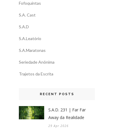
Fofoquintas
S.A. Cast
S.A.D
S.A.Leatório
S.A.Maratonas
Seriedade Anônima
Trajetos da Escrita
RECENT POSTS
S.A.D. 231 | Far Far
Away da Realidade
29 Apr 2026