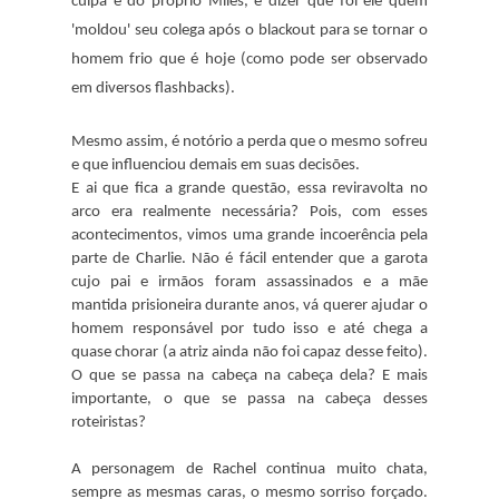
culpa é do próprio Miles, e dizer que foi ele quem
'moldou' seu colega após o blackout para se tornar o
homem frio que é hoje (como pode ser observado
em diversos flashbacks).
Mesmo assim, é notório a perda que o mesmo sofreu
e que influenciou demais em suas decisões.
E ai que fica a grande questão, essa reviravolta no
arco era realmente necessária? Pois, com esses
acontecimentos, vimos uma grande incoerência pela
parte de Charlie. Não é fácil entender que a garota
cujo pai e irmãos foram assassinados e a mãe
mantida prisioneira durante anos, vá querer ajudar o
homem responsável por tudo isso e até chega a
quase chorar (a atriz ainda não foi capaz desse feito).
O que se passa na cabeça na cabeça dela? E mais
importante, o que se passa na cabeça desses
roteiristas?
A personagem de Rachel continua muito chata,
sempre as mesmas caras, o mesmo sorriso forçado.