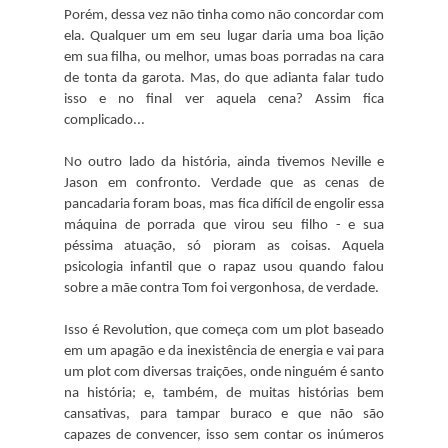
Porém, dessa vez não tinha como não concordar com
ela. Qualquer um em seu lugar daria uma boa lição
em sua filha, ou melhor, umas boas porradas na cara
de tonta da garota. Mas, do que adianta falar tudo
isso e no final ver aquela cena? Assim fica
complicado...
No outro lado da história, ainda tivemos Neville e
Jason em confronto. Verdade que as cenas de
pancadaria foram boas, mas fica difícil de engolir essa
máquina de porrada que virou seu filho - e sua
péssima atuação, só pioram as coisas. Aquela
psicologia infantil que o rapaz usou quando falou
sobre a mãe contra Tom foi vergonhosa, de verdade.
Isso é Revolution, que começa com um plot baseado
em um apagão e da inexistência de energia e vai para
um plot com diversas traições, onde ninguém é santo
na história; e, também, de muitas histórias bem
cansativas, para tampar buraco e que não são
capazes de convencer, isso sem contar os inúmeros