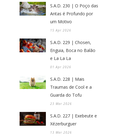
S.A.D. 230 | O Poço das
Antas é Profundo por
um Motivo
15 Apr 2026
S.A.D. 229 | Chosen,
Enguia, Boca no Balão
e La La La
01 Apr 2026
S.A.D. 228 | Mais
Traumas de Cool e a
Guarda do Tofu
23 Mar 2026
S.A.D. 227 | Exebeute e
Xézerburguer
13 Mar 2026