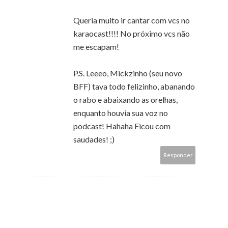
Queria muito ir cantar com vcs no
karaocast!!!! No próximo vcs não
me escapam!
P.S. Leeeo, Mickzinho (seu novo
BFF) tava todo felizinho, abanando
o rabo e abaixando as orelhas,
enquanto houvia sua voz no
podcast! Hahaha Ficou com
saudades! ;)
Responder