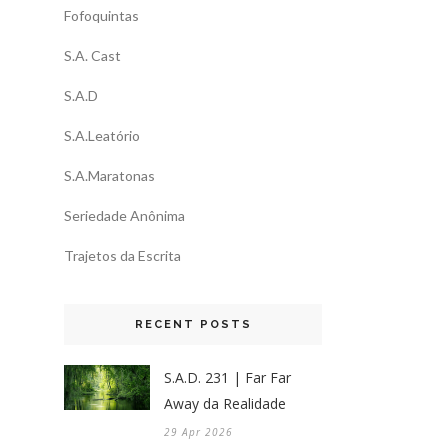
Fofoquintas
S.A. Cast
S.A.D
S.A.Leatório
S.A.Maratonas
Seriedade Anônima
Trajetos da Escrita
RECENT POSTS
S.A.D. 231 | Far Far
Away da Realidade
29 Apr 2026