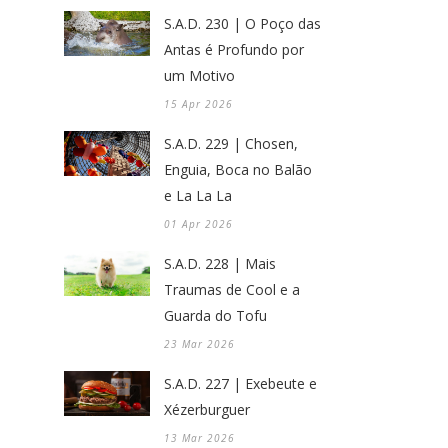
S.A.D. 230 | O Poço das
Antas é Profundo por
um Motivo
15 Apr 2026
S.A.D. 229 | Chosen,
Enguia, Boca no Balão
e La La La
01 Apr 2026
S.A.D. 228 | Mais
Traumas de Cool e a
Guarda do Tofu
23 Mar 2026
S.A.D. 227 | Exebeute e
Xézerburguer
13 Mar 2026