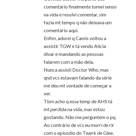
comentário finalmente tomei senso
na vida e resolvi comentar, sim
fazia mt tempo q não deixava um
comentário aqui.
Enfim, adorei q Camis voltou a
assistir TGW e tá vendo Alicia
divar e mandando as pessoas
falarem com a mão dela.
Nunca assisti Doctor Who, mas
qnd vcs estavam falando da série
me deu mt vontade de começar a
ver.
Tbm acho q essa temp de AHS tá
mt perdida na vida, mas estou
gostando. Não me perguntem o pq.
Ao contrário de vcs eu morri de rir
com o episódio do Twerk de Glee.