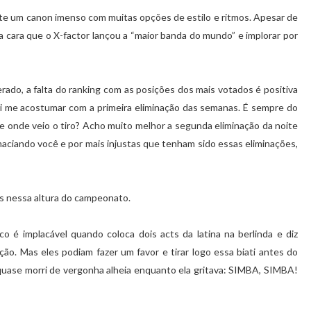
ste um canon imenso com muitas opções de estilo e ritmos. Apesar de
a cara que o X-factor lançou a “maior banda do mundo” e implorar por
o, a falta do ranking com as posições dos mais votados é positiva
 me acostumar com a primeira eliminação das semanas. É sempre do
e onde veio o tiro? Acho muito melhor a segunda eliminação da noite
amaciando você e por mais injustas que tenham sido essas eliminações,
dos nessa altura do campeonato.
o é implacável quando coloca dois acts da latina na berlinda e diz
ição. Mas eles podiam fazer um favor e tirar logo essa
biati antes do
quase morri de vergonha alheia enquanto ela gritava: SIMBA, SIMBA!