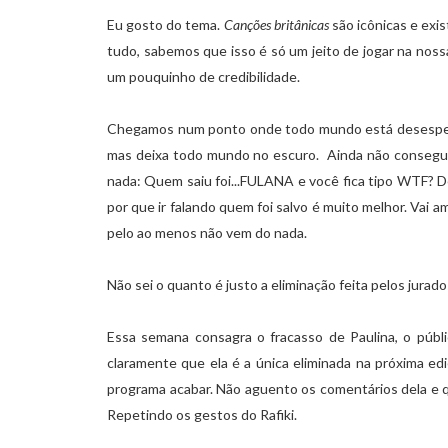
Eu gosto do tema.
Canções britânicas
são icônicas e exi
tudo, sabemos que isso é só um jeito de jogar na noss
um pouquinho de credibilidade.
Chegamos num ponto onde todo mundo está desesperad
mas deixa todo mundo no escuro. Ainda não consegui
nada: Quem saiu foi...FULANA e você fica tipo WTF? D
por que ir falando quem foi salvo é muito melhor. Vai 
pelo ao menos não vem do nada.
Não sei o quanto é justo a eliminação feita pelos jura
Essa semana consagra o fracasso de Paulina, o públic
claramente que ela é a única eliminada na próxima ed
programa acabar. Não aguento os comentários dela e 
Repetindo os gestos do Rafiki.