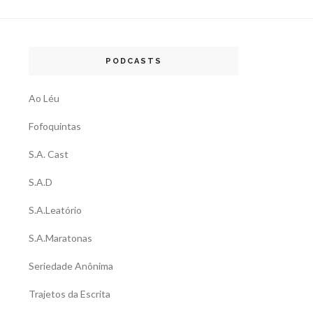
PODCASTS
Ao Léu
Fofoquintas
S.A. Cast
S.A.D
S.A.Leatório
S.A.Maratonas
Seriedade Anônima
Trajetos da Escrita