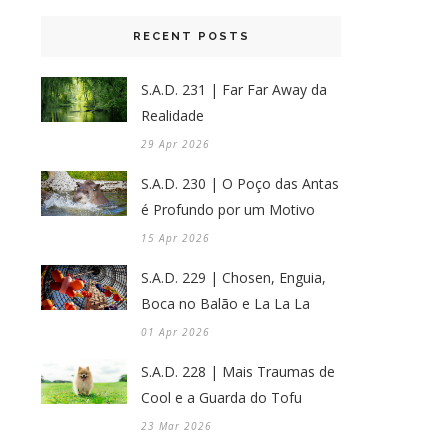
RECENT POSTS
S.A.D. 231 | Far Far Away da
Realidade
29 Apr 2026
S.A.D. 230 | O Poço das Antas
é Profundo por um Motivo
15 Apr 2026
S.A.D. 229 | Chosen, Enguia,
Boca no Balão e La La La
01 Apr 2026
S.A.D. 228 | Mais Traumas de
Cool e a Guarda do Tofu
23 Mar 2026