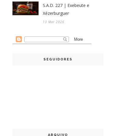
S.A.D. 227 | Exebeute e
Xézerburguer
13 Mar 2026
SEGUIDORES
ARQUIVO