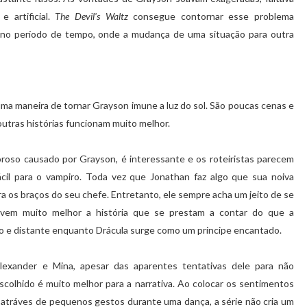
e artificial.
The Devil's Waltz
consegue contornar esse problema
eno período de tempo, onde a mudança de uma situação para outra
ma maneira de tornar Grayson imune a luz do sol. São poucas cenas e
outras histórias funcionam muito melhor.
oroso causado por Grayson, é interessante e os roteiristas parecem
ácil para o vampiro. Toda vez que Jonathan faz algo que sua noiva
 os braços do seu chefe. Entretanto, ele sempre acha um jeito de se
ervem muito melhor a história que se prestam a contar do que a
so e distante enquanto Drácula surge como um principe encantado.
exander e Mina, apesar das aparentes tentativas dele para não
escolhido é muito melhor para a narrativa. Ao colocar os sentimentos
 atráves de pequenos gestos durante uma dança, a série não cria um