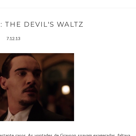
: THE DEVIL'S WALTZ
7.12.13
bastante rasos. As vontades de Grayson soavam exageradas, faltava