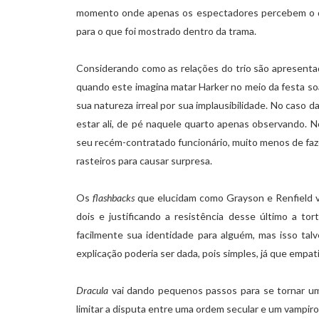
momento onde apenas os espectadores percebem o q
para o que foi mostrado dentro da trama.
Considerando como as relações do trio são apresent
quando este imagina matar Harker no meio da festa 
sua natureza irreal por sua implausibilidade. No caso 
estar ali, de pé naquele quarto apenas observando.
seu recém-contratado funcionário, muito menos de fa
rasteiros para causar surpresa.
Os
flashbacks
que elucidam como Grayson e Renfield v
dois e justificando a resistência desse último a tor
facilmente sua identidade para alguém, mas isso ta
explicação poderia ser dada, pois simples, já que empati
Dracula
vai dando pequenos passos para se tornar um
limitar a disputa entre uma ordem secular e um vampiro