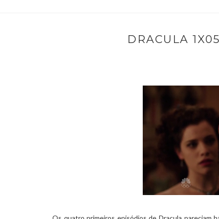
DRACULA 1X05
Os quatro primeiros episódios de Dracula pareciam 