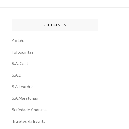
PODCASTS
Ao Léu
Fofoquintas
S.A. Cast
S.A.D
S.A.Leatório
S.A.Maratonas
Seriedade Anônima
Trajetos da Escrita