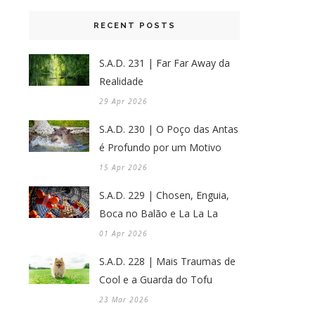
RECENT POSTS
S.A.D. 231 | Far Far Away da
Realidade
29 Apr 2026
S.A.D. 230 | O Poço das Antas
é Profundo por um Motivo
15 Apr 2026
S.A.D. 229 | Chosen, Enguia,
Boca no Balão e La La La
01 Apr 2026
S.A.D. 228 | Mais Traumas de
Cool e a Guarda do Tofu
23 Mar 2026