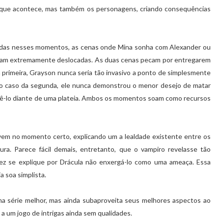
ue acontece, mas também os personagens, criando consequências
adas nesses momentos, as cenas onde Mina sonha com Alexander ou
soam extremamente deslocadas. As duas cenas pecam por entregarem
da primeira, Grayson nunca seria tão invasivo a ponto de simplesmente
 No caso da segunda, ele nunca demonstrou o menor desejo de matar
zê-lo diante de uma plateia. Ambos os momentos soam como recursos
em no momento certo, explicando um a lealdade existente entre os
tura. Parece fácil demais, entretanto, que o vampiro revelasse tão
lvez se explique por Drácula não enxergá-lo como uma ameaça. Essa
a soa simplista.
a série melhor, mas ainda subaproveita seus melhores aspectos ao
 a um jogo de intrigas ainda sem qualidades.