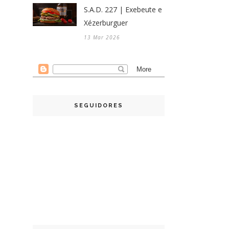
S.A.D. 227 | Exebeute e
Xézerburguer
13 Mar 2026
SEGUIDORES