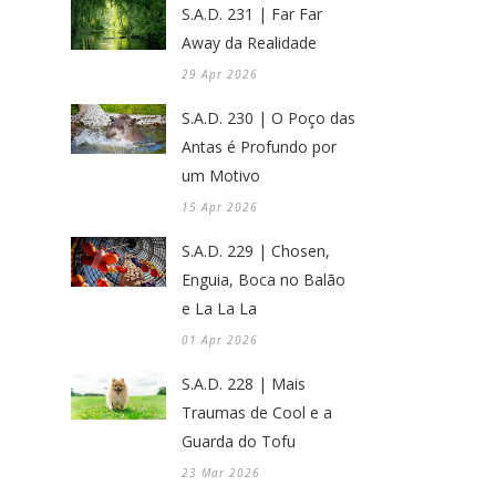
S.A.D. 231 | Far Far
Away da Realidade
29 Apr 2026
S.A.D. 230 | O Poço das
Antas é Profundo por
um Motivo
15 Apr 2026
S.A.D. 229 | Chosen,
Enguia, Boca no Balão
e La La La
01 Apr 2026
S.A.D. 228 | Mais
Traumas de Cool e a
Guarda do Tofu
23 Mar 2026