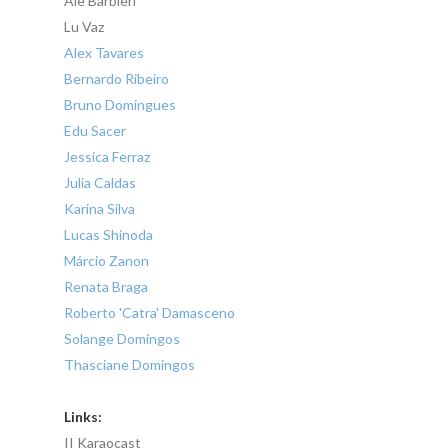
Alê Barbieri
Lu Vaz
Alex Tavares
Bernardo Ribeiro
Bruno Domingues
Edu Sacer
Jessica Ferraz
Julia Caldas
Karina Silva
Lucas Shinoda
Márcio Zanon
Renata Braga
Roberto 'Catra' Damasceno
Solange Domingos
Thasciane Domingos
Links:
II Karaocast