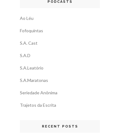
PODCASTS
Ao Léu
Fofoquintas
S.A. Cast
S.A.D
S.A.Leatório
S.A.Maratonas
Seriedade Anônima
Trajetos da Escrita
RECENT POSTS