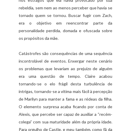
nos estragos que ela havia provocado por sua
rebeldia, sem nem ao menos perceber que havia se
tornado quem se tornou. Buscar fugir com Zach,
era o objetivo em reencontrar parte da
personalidade perdida, domada e ofuscada sobre
os propósitos da mãe.
Catástrofes são consequências de uma sequência
incontrolável de eventos. Enxergar neste cenário
os problemas que levariam ao prejuízo de alguém
era uma questão de tempo. Claire acabou
tornando-se o elo frágil desta turbulência de
intrigas, tornando-se a vítima mais fácil à percepção
de Marilyn para manter a fama e as rédeas da filha.
O elemento surpresa acaba ficando por conta de
Alexis, que percebe ser capaz de auxiliar a “recém-
colega” com sua maturidade além da própria idade.
Para orgulho de Castle, e meu também, como fã da