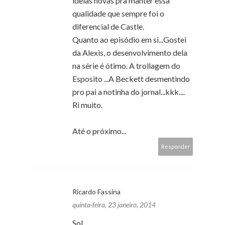
ideias novas pra manter essa
qualidade que sempre foi o
diferencial de Castle.
Quanto ao episódio em si...Gostei
da Alexis, o desenvolvimento dela
na série é ótimo. A trollagem do
Esposito ...A Beckett desmentindo
pro pai a notinha do jornal...kkk....
Ri muito.
Até o próximo...
Responder
Ricardo Fassina
quinta-feira, 23 janeiro, 2014
Sol,