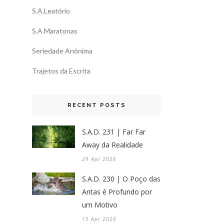
S.A.Leatório
S.A.Maratonas
Seriedade Anônima
Trajetos da Escrita
RECENT POSTS
S.A.D. 231 | Far Far
Away da Realidade
29 Apr 2026
S.A.D. 230 | O Poço das
Antas é Profundo por
um Motivo
15 Apr 2026