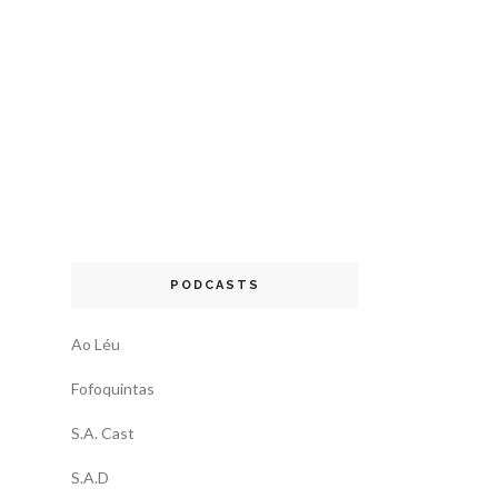
PODCASTS
Ao Léu
Fofoquintas
S.A. Cast
S.A.D