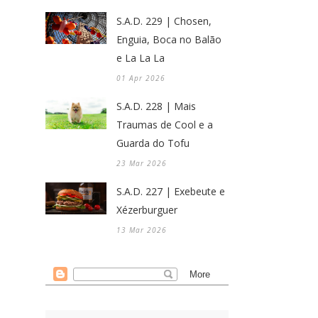
S.A.D. 229 | Chosen,
Enguia, Boca no Balão
e La La La
01 Apr 2026
S.A.D. 228 | Mais
Traumas de Cool e a
Guarda do Tofu
23 Mar 2026
S.A.D. 227 | Exebeute e
Xézerburguer
13 Mar 2026